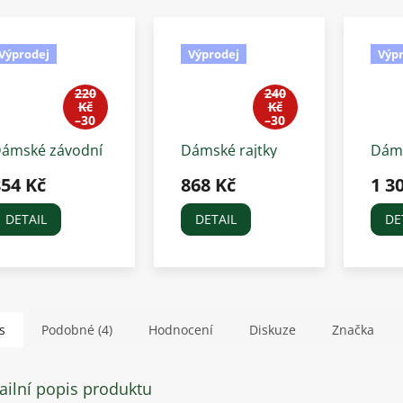
Výprodej
Výprodej
Výpr
1
1
220
240
Kč
Kč
–30
–30
%
%
ámské závodní
Dámské rajtky
Dám
ajtky ELT Fun
ELT Fun Sport s
jezd
854 Kč
868 Kč
1 3
port, bílé
gripem, tmavě
ELT 
šedé
modr
DETAIL
DETAIL
DE
44
s
Podobné (4)
Hodnocení
Diskuze
Značka
ailní popis produktu