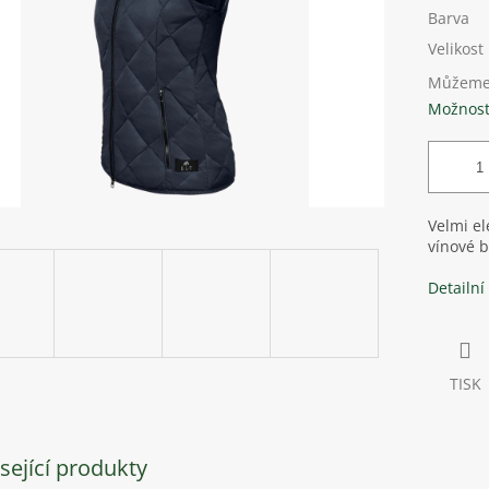
Barva
Velikost
Můžeme 
Možnost
Velmi el
vínové 
Detailní
TISK
sející produkty