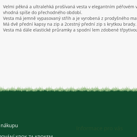
Velmi pěkná a ultralehká prošívaná vesta v elegantním péřovém 
vhodná spíše do přechodného období.
Vesta má jemně vypasovaný střih a je vyrobená z prodyšného mat
Má dvě přední kapsy na zip a 2cestný přední zip s krytkou brady.
Vesta má dále elastické průramky a spodní lem zdobené třpytivou 
 nákupu
Informace pro vás
POVÁNÍ KROK ZA KROKEM