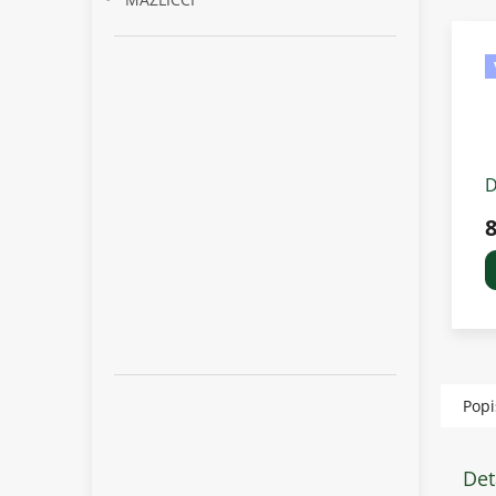
D
r
S
Popi
Det