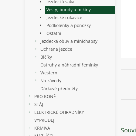
p
Jezdecká saka
a
Vesty, bundy a mikiny
n
Jezdecké rukavice
e
Podkolenky a ponožky
l
Ostatní
Jezdecká obuv a minichapsy
Ochrana jezdce
Bičíky
Ostruhy a náhradní řemínky
Western
Na závody
Dárkové předměty
PRO KONĚ
STÁJ
ELEKTRICKÉ OHRADNÍKY
VÝPRODEJ
KRMIVA
Souvi
MAZLÍČCI