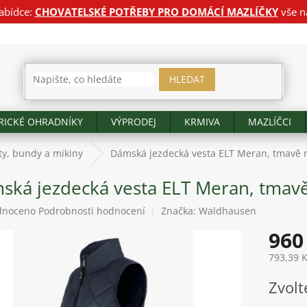
abídce:
CHOVATELSKÉ POTŘEBY PRO DOMÁCÍ MAZLÍČKY
vše n
HLEDAT
RICKÉ OHRADNÍKY
VÝPRODEJ
KRMIVA
MAZLÍČCI
ty, bundy a mikiny
Dámská jezdecká vesta ELT Meran, tmavě
ská jezdecká vesta ELT Meran, tmav
né
dnoceno
Podrobnosti hodnocení
Značka:
Waldhausen
ení
960
tu
793,39 
Měrná
Zvolt
cena:
ek.