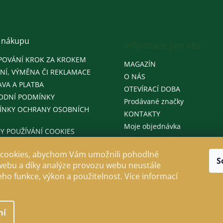
 nákupu
Informace pro vás
POVÁNÍ KROK ZA KROKEM
MAGAZÍN
NÍ, VÝMĚNA ČI REKLAMACE
O NÁS
VA A PLATBA
OTEVÍRACÍ DOBA
ODNÍ PODMÍNKY
Prodávané značky
ÍNKY OCHRANY OSOBNÍCH
KONTAKTY
Moje objednávka
Y POUŽÍVÁNÍ COOKIES
cookies, abychom Vám umožnili pohodlné
S
webu a díky analýze provozu webu neustále
jeho funkce, výkon a použitelnost. Více informací
ní
llo
. Všechna práva vyhrazena.