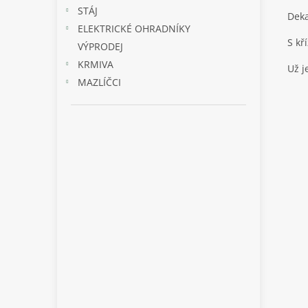
STÁJ
Deka
ELEKTRICKÉ OHRADNÍKY
S kř
VÝPRODEJ
KRMIVA
Už j
MAZLÍČCI