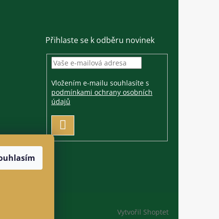
Přihlaste se k odběru novinek
Vložením e-mailu souhlasíte s
podmínkami ochrany osobních
údajů
PŘIHLÁSIT
SE
ouhlasím
Vytvořil Shoptet