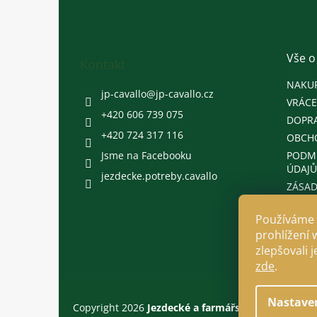
á
p
a
t
Vše o
Kontakt
í
NAKU
jp-cavallo
@
jp-cavallo.cz
VRÁCE
+420 606 739 075
DOPRA
+420 724 317 116
OBCH
Jsme na Facebooku
PODM
ÚDAJŮ
jezdecke.potreby.cavallo
ZÁSAD
Používáme 
prohlížení 
zlepšovali 
zde
.
Nastave
Copyright 2026
Jezdecké a farmářské potřeby Cava