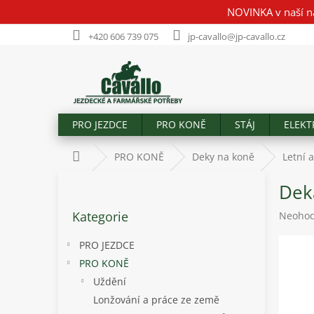
Přejít
NOVINKA v naší n
na
obsah
+420 606 739 075
jp-cavallo@jp-cavallo.cz
PRO JEZDCE
PRO KONĚ
STÁJ
ELEKT
Domů
PRO KONĚ
Deky na koně
Letní 
P
Deka
o
Přeskočit
s
Kategorie
Průměr
Neoho
kategorie
t
hodnoc
r
produk
PRO JEZDCE
a
je
PRO KONĚ
n
0,0
Uždění
z
n
5
í
Lonžování a práce ze země
hvězdič