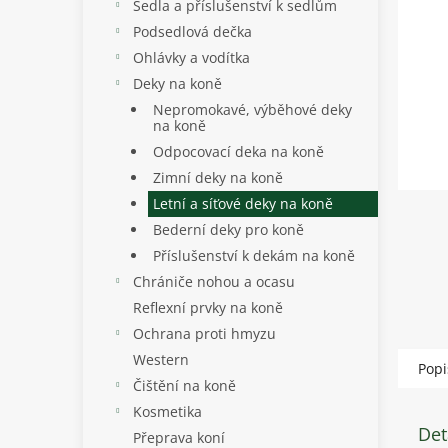
p
Sedla a příslušenství k sedlům
a
Podsedlová dečka
n
Ohlávky a vodítka
e
Deky na koně
l
Nepromokavé, výběhové deky
na koně
Odpocovací deka na koně
Zimní deky na koně
Letní a síťové deky na koně
Bederní deky pro koně
Příslušenství k dekám na koně
Chrániče nohou a ocasu
Reflexní prvky na koně
Ochrana proti hmyzu
Western
Popi
Čištění na koně
Kosmetika
Det
Přeprava koní