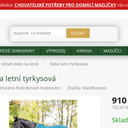
abídce:
CHOVATELSKÉ POTŘEBY PRO DOMÁCÍ MAZLÍČKY
vše n
HLEDAT
RICKÉ OHRADNÍKY
VÝPRODEJ
KRMIVA
MAZLÍČCI
a síťové deky na koně
Deka letní tyrkysová
 letní tyrkysová
né
dnoceno
Podrobnosti hodnocení
Značka:
Waldhausen
ení
910
tu
752,07 
Měrná
Skla
cena:
ek.