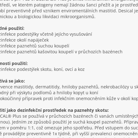
tředí, ve kterém patogeny nemají žádnou šanci přežít a je prostřed
bí preventivně před vznikem enviromentálních mastitid. Desical je 
ickou a biologickou likvidaci mikroorganismů.
né použití:
zinfekce podestýlky včetně jejícho vysušování
zinfekce okolí napáječek
zinfekce paznehtů suchou koupelí
zinfekce paznehtů kašovitou koupelí v průchozích bazénech
osti použití:
zinfekce podestýlek skotu, koní, ovcí a koz
ívá se jako:
evence mastitidy, dermatitidy, hniloby paznehtů, nekrobacilózy u s
odný při výskytu podlomů a hniloby kopyt u koní
sokoúčinný přípravek proti infekčním onemocněním kůže v okolí ko
ití jako dezinfekční prostředek na paznehty skotu:
CAL® Plus se používá v průchozích bazénech či vanách umístěnýc
rnou). Jedním ze způsobů použití je suchá koupel paznehtů. Přípr
em v poměru 1:1, což omezuje jeho spotřebu. Před vstupem do suc
ě provádějte preventivně 1x týdně, při vyšší prevalenci onemocněn