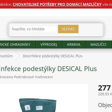
abídce:
CHOVATELSKÉ POTŘEBY PRO DOMÁCÍ MAZLÍČKY
vše n
HLEDAT
RICKÉ OHRADNÍKY
VÝPRODEJ
KRMIVA
MAZLÍČCI
razitům
Desinfekce podestýlky DESICAL Plus
infekce podestýlky DESICAL Plus
né
dnoceno
Podrobnosti hodnocení
ení
277
tu
228,93 
Měrná
Obje
cena:
ek.