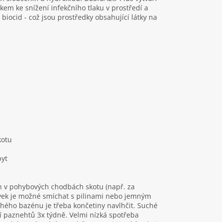
kem ke snížení infekčního tlaku v prostředí a
biocid - což jsou prostředky obsahující látky na
kotu
pyt
h v pohybových chodbách skotu (např. za
avek je možné smíchat s pilinami nebo jemným
hého bazénu je třeba končetiny navlhčit. Suché
í paznehtů 3x týdně. Velmi nízká spotřeba