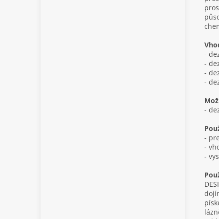
pros
půso
chem
Vhod
- de
- de
- de
- de
Možn
- de
Použ
- pr
- vh
- vy
Použ
DESI
dojí
písk
lázn