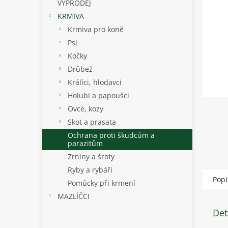
p
VÝPRODEJ
a
KRMIVA
n
Krmiva pro koně
e
Psi
l
Kočky
Drůbež
Králíci, hlodavci
Holubi a papoušci
Ovce, kozy
Skot a prasata
Ochrana proti škudcům a
parazitům
Zrniny a šroty
Ryby a rybáři
Popi
Pomůcky při krmení
MAZLÍČCI
Det