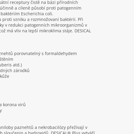
kátní receptury čistě na bázi přírodních
 účinně a cíleně působí proti patogenním
baktériím Escherichia coli.
 proti vzniku a rozmnožovaní baktérií. Při
inky v redukci patogenních mikroorganizmů v
což má vliv na lepší mikroklima stáje. DESICAL
paznehtů porovnatelný s formaldehydem
ištěním
uberis atd.)
lodných zárodků
 kůže
 a korona virů
y
niloby paznehtů a nekrobacilózy přežívají v
h sloučenin a hydroxidů. DESICAL® Plus vytváří