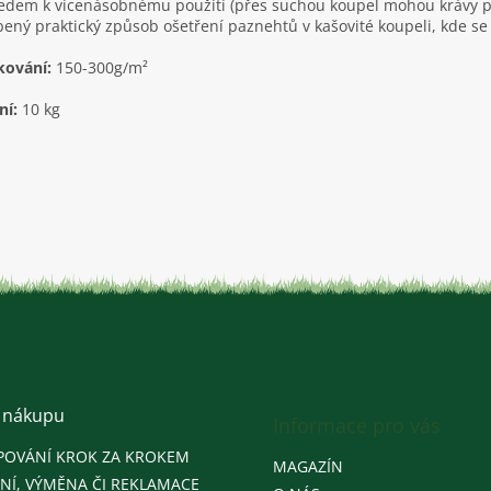
edem k vícenásobnému použití (přes suchou koupel mohou krávy proc
bený praktický způsob ošetření paznehtů v kašovité koupeli, kde s
kování:
150-300g/m²
ní:
10 kg
 nákupu
Informace pro vás
POVÁNÍ KROK ZA KROKEM
MAGAZÍN
NÍ, VÝMĚNA ČI REKLAMACE