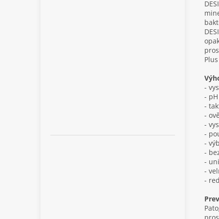
DESI
mine
bakt
DESI
opak
pros
Plus
Výh
- vy
- pH
- ta
- ov
- vy
- po
- vý
- be
- un
- ve
- re
Prev
Pato
pros