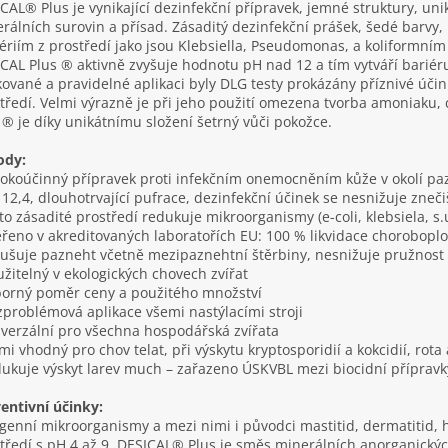
CAL® Plus je vynikající dezinfekční přípravek, jemné struktury, uni
rálních surovin a přísad. Zásaditý dezinfekční prášek, šedé barvy,
ériím z prostředí jako jsou Klebsiella, Pseudomonas, a koliformním 
CAL Plus ® aktivně zvyšuje hodnotu pH nad 12 a tím vytváří bariéru
ované a pravidelné aplikaci byly DLG testy prokázány příznivé úč
tředí. Velmi výrazně je při jeho použití omezena tvorba amoniaku, 
 ® je díky unikátnímu složení šetrný vůči pokožce.
ody:
sokoúčinný přípravek proti infekčním onemocněním kůže v okolí 
 12,4, dlouhotrvající pufrace, dezinfekční účinek se nesnižuje zneč
kto zásadité prostředí redukuje mikroorganismy (e-coli, klebsiela, s.
ěřeno v akreditovaných laboratořích EU: 100 % likvidace chorobop
sušuje pazneht včetně mezipaznehtní štěrbiny, nesnižuje pružnost
užitelný v ekologických chovech zvířat
borný poměr ceny a použitého množství
zproblémová aplikace všemi nastýlacími stroji
iverzální pro všechna hospodářská zvířata
lmi vhodný pro chov telat, při výskytu kryptosporidií a kokcidií, rota
dukuje výskyt larev much – zařazeno ÚSKVBL mezi biocidní přípravk
entivní účinky:
genní mikroorganismy a mezi nimi i původci mastitid, dermatitid, h
tředí s pH 4 až 9. DESICAL® Plus je směs minerálních anorganickýc