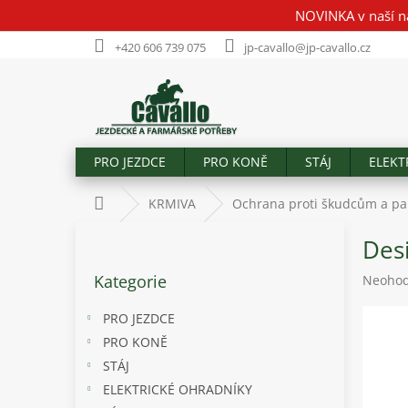
Přejít
NOVINKA v naší n
na
obsah
+420 606 739 075
jp-cavallo@jp-cavallo.cz
PRO JEZDCE
PRO KONĚ
STÁJ
ELEKT
Domů
KRMIVA
Ochrana proti škudcům a pa
P
Des
o
Přeskočit
s
Kategorie
Průměr
Neoho
kategorie
t
hodnoc
r
produk
PRO JEZDCE
a
je
PRO KONĚ
n
0,0
STÁJ
z
n
5
í
ELEKTRICKÉ OHRADNÍKY
hvězdič