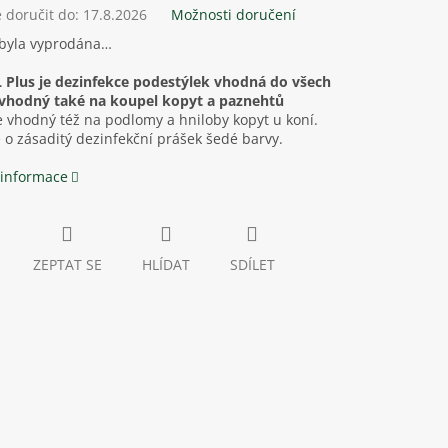
doručit do:
17.8.2026
Možnosti doručení
 byla vyprodána…
 Plus je dezinfekce podestýlek vhodná do všech
Je vhodný také na koupel kopyt a paznehtů
e vhodný též na podlomy a hniloby kopyt u koní.
 o zásaditý dezinfekční prášek šedé barvy.
 informace
ZEPTAT SE
HLÍDAT
SDÍLET