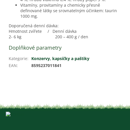
Vitamíny, provitamíny a chemicky přesně
definované látky se srovnatelným účinkem: taurin
1000 mg.
Doporučená denní dávka:
Hmotnost zvířete / Denní dávka
2- 6 kg 200 – 400 g / den
Doplňkové parametry
Kategorie
:
Konzervy, kapsičky a paštiky
EAN
:
8595237011841
Z
á
p