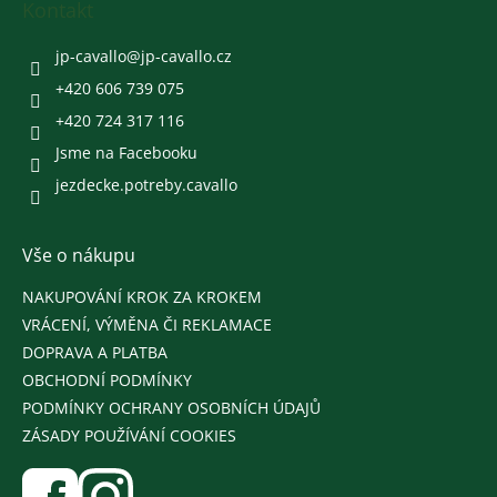
a
Kontakt
t
í
jp-cavallo
@
jp-cavallo.cz
+420 606 739 075
+420 724 317 116
Jsme na Facebooku
jezdecke.potreby.cavallo
Vše o nákupu
NAKUPOVÁNÍ KROK ZA KROKEM
VRÁCENÍ, VÝMĚNA ČI REKLAMACE
DOPRAVA A PLATBA
OBCHODNÍ PODMÍNKY
PODMÍNKY OCHRANY OSOBNÍCH ÚDAJŮ
ZÁSADY POUŽÍVÁNÍ COOKIES