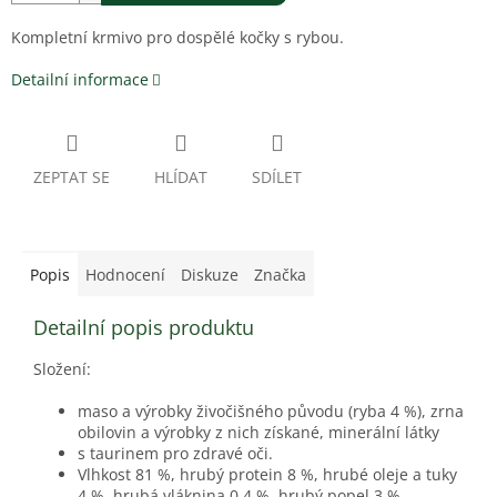
Kompletní krmivo pro dospělé kočky s rybou.
Detailní informace
ZEPTAT SE
HLÍDAT
SDÍLET
Popis
Hodnocení
Diskuze
Značka
Detailní popis produktu
Složení:
maso a výrobky živočišného původu (ryba 4 %), zrna
obilovin a výrobky z nich
získané, minerální látky
s taurinem pro zdravé oči.
Vlhkost 81 %, hrubý protein 8 %, hrubé oleje a tuky
4 %, hrubá vláknina 0,4 %, hrubý popel 3 %.