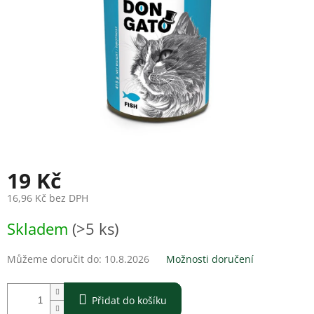
19 Kč
16,96 Kč bez DPH
Měrná
Skladem
(>5 ks)
cena:
Můžeme doručit do:
10.8.2026
Možnosti doručení
Přidat do košíku