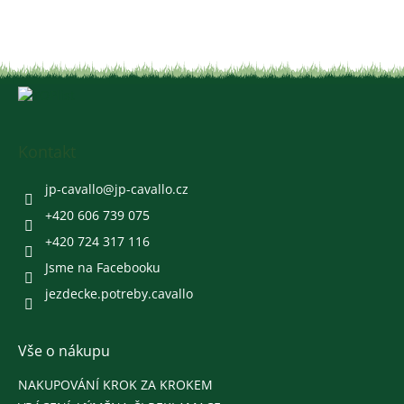
Z
á
p
a
Kontakt
t
í
jp-cavallo
@
jp-cavallo.cz
+420 606 739 075
+420 724 317 116
Jsme na Facebooku
jezdecke.potreby.cavallo
Vše o nákupu
NAKUPOVÁNÍ KROK ZA KROKEM