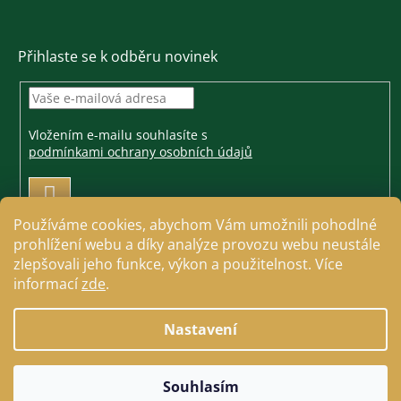
Přihlaste se k odběru novinek
Vložením e-mailu souhlasíte s
podmínkami ochrany osobních údajů
PŘIHLÁSIT
SE
Používáme cookies, abychom Vám umožnili pohodlné
prohlížení webu a díky analýze provozu webu neustále
zlepšovali jeho funkce, výkon a použitelnost. Více
informací
zde
.
Vytvořil Shoptet
Nastavení
Copyright 2026
Jezdecké a farmářské potřeby Cavallo
.
Souhlasím
Všechna práva vyhrazena.