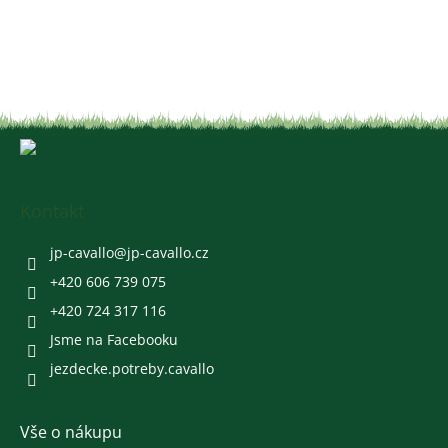
Z
á
p
a
Kontakt
t
í
jp-cavallo
@
jp-cavallo.cz
+420 606 739 075
+420 724 317 116
Jsme na Facebooku
jezdecke.potreby.cavallo
Vše o nákupu