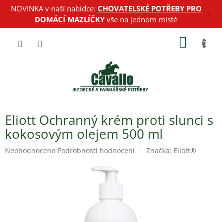
Přejít
NOVINKA v naší nabídce:
CHOVATELSKÉ POTŘEBY PRO
na
DOMÁCÍ MAZLÍČKY
vše na jednom místě
obsah
NÁKUP
KOŠÍK
Eliott Ochranný krém proti slunci s
kokosovým olejem 500 ml
Průměrné
Neohodnoceno
Podrobnosti hodnocení
Značka:
Eliott®
hodnocení
produktu
je
0,0
z
5
hvězdiček.