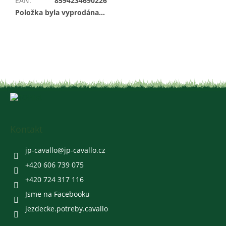
EAN
:
8594234690226
Položka byla vyprodána…
Z
á
p
a
Kontakt
t
í
jp-cavallo
@
jp-cavallo.cz
+420 606 739 075
+420 724 317 116
Jsme na Facebooku
jezdecke.potreby.cavallo