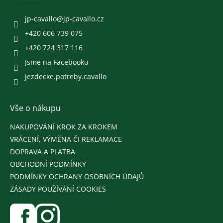
t
í
jp-cavallo
@
jp-cavallo.cz
+420 606 739 075
+420 724 317 116
Jsme na Facebooku
jezdecke.potreby.cavallo
Vše o nákupu
NAKUPOVÁNÍ KROK ZA KROKEM
VRÁCENÍ, VÝMĚNA ČI REKLAMACE
DOPRAVA A PLATBA
OBCHODNÍ PODMÍNKY
PODMÍNKY OCHRANY OSOBNÍCH ÚDAJŮ
ZÁSADY POUŽÍVÁNÍ COOKIES