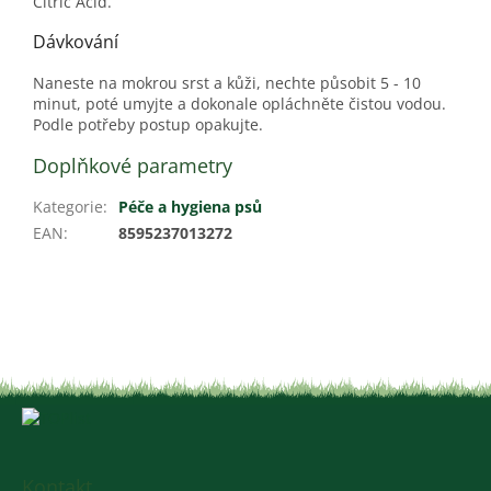
Citric Acid.
Dávkování
Naneste na mokrou srst a kůži, nechte působit 5 - 10
minut, poté umyjte a dokonale opláchněte čistou vodou.
Podle potřeby postup opakujte.
Doplňkové parametry
Kategorie
:
Péče a hygiena psů
EAN
:
8595237013272
Z
á
p
a
Kontakt