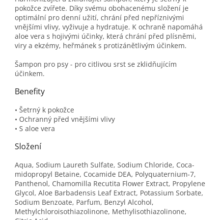
pokožce zvířete. Díky svému obohacenému složení je
optimální pro denní užití, chrání před nepříznivými
vnějšími vlivy, vyživuje a hydratuje. K ochraně napomáhá
aloe vera s hojivými účinky, která chrání před plísněmi,
viry a ekzémy, heřmánek s protizánětlivým účinkem.
Šampon pro psy - pro citlivou srst se zklidňujícím
účinkem.
Benefity
• Šetrný k pokožce
• Ochranný před vnějšími vlivy
• S aloe vera
Složení
Aqua, Sodium Laureth Sulfate, Sodium Chloride, Coca-
midopropyl Betaine, Cocamide DEA, Polyquaternium-7,
Panthenol, Chamomilla Recutita Flower Extract, Propylene
Glycol, Aloe Barbadensis Leaf Extract, Potassium Sorbate,
Sodium Benzoate, Parfum, Benzyl Alcohol,
Methylchloroisothiazolinone, Methylisothiazolinone,