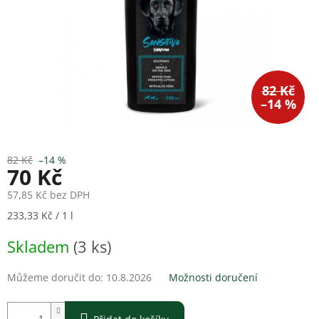
82 Kč
–14 %
82 Kč
–14 %
70 Kč
57,85 Kč bez DPH
Měrná
233,33 Kč / 1 l
cena:
Skladem
(3 ks)
Můžeme doručit do:
10.8.2026
Možnosti doručení