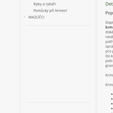
Det
Ryby a rybáři
Pomůcky při krmení
Pop
MAZLÍČCI
Dopř
krmi
doká
neob
potř
sprá
pro 
Do k
potr
gran
Krmi
Krmi