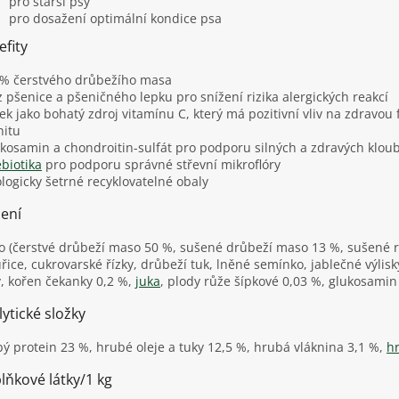
pro starší psy
pro dosažení optimální kondice psa
efity
 % čerstvého drůbežího masa
z pšenice a pšeničného lepku pro snížení rizika alergických reakcí
pek jako bohatý zdroj vitamínu C, který má pozitivní vliv na zdravou 
nitu
ukosamin a chondroitin-sulfát pro podporu silných a zdravých klou
biotika
pro podporu správné střevní mikroflóry
ologicky šetrné recyklovatelné obaly
žení
 (čerstvé drůbeží maso 50 %, sušené drůbeží maso 13 %, sušené ry
řice, cukrovarské řízky, drůbeží tuk, lněné semínko, jablečné výlisky
y, kořen čekanky 0,2 %,
juka
, plody růže šípkové 0,03 %, glukosamin
ytické složky
ý protein 23 %, hrubé oleje a tuky 12,5 %, hrubá vláknina 3,1 %,
h
lňkové látky/1 kg