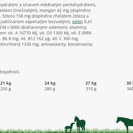
n-hydrátem a síranem měďnatým pentahydrátem),
 oxidem zinečnatým), mangan 42 mg (doplněno
železo 158 mg (doplněno chelátem železa a
o jodičnanem vápenatým bezvodým),
selen
0,41
CM I-3060 obohacenými selenem); vitamíny,
 vit. A 16770 MJ, vit. D3 1300 MJ, vit. E (RRR-
. B6 8 mg, vit. B12 162 µg, vit. C 300 mg,
olinchlorid 1330 mg; antioxidanty; konzervanty;
ospělosti.
21 kg
24 kg
27 kg
30
250 g
280 g
310 g
34