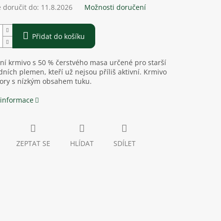
doručit do:
11.8.2026
Možnosti doručení
Přidat do košíku
í krmivo s 50 % čerstvého masa určené pro starší
dních plemen, kteří už nejsou příliš aktivní. Krmivo
iory s nízkým obsahem tuku.
 informace
ZEPTAT SE
HLÍDAT
SDÍLET