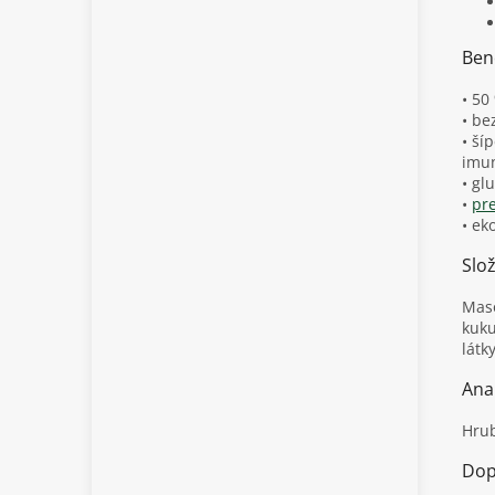
Ben
• 50
• be
• ší
imu
• gl
•
pre
• ek
Slo
Maso
kuku
látk
Anal
Hrub
Dop