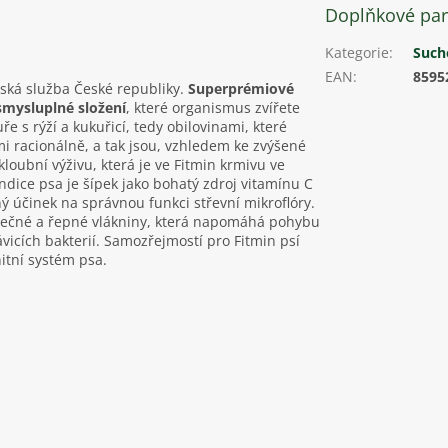
Doplňkové pa
Kategorie
:
Such
EAN
:
8595
ská služba České republiky.
Superprémiové
mysluplné složení
, které organismus zvířete
e s rýží a kukuřicí, tedy obilovinami, které
mi racionálně, a tak jsou, vzhledem ke zvýšené
oubní výživu, která je ve Fitmin krmivu ve
ndice psa je šípek jako bohatý zdroj vitamínu C
ý účinek na správnou funkci střevní mikroflóry.
ablečné a řepné vlákniny, která napomáhá pohybu
ávicích bakterií. Samozřejmostí pro Fitmin psí
nitní systém psa.