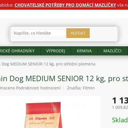
abídce:
CHOVATELSKÉ POTŘEBY PRO DOMÁCÍ MAZLÍČKY
vše n
HLEDAT
RICKÉ OHRADNÍKY
VÝPRODEJ
KRMIVA
MAZLÍČCI
n Dog MEDIUM SENIOR 12 kg, pro střední plemena
min Dog MEDIUM SENIOR 12 kg, pro s
né
dnoceno
Podrobnosti hodnocení
Značka:
Fitmin
ení
1 1
tu
1 009,8
Měrná
Skla
cena:
ek.