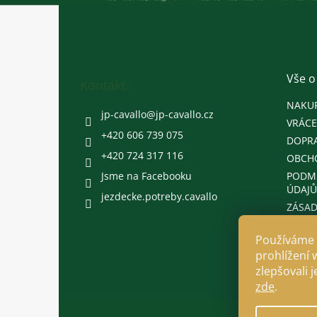
Z
á
p
a
t
Vše o
Kontakt
í
NAKU
jp-cavallo
@
jp-cavallo.cz
VRÁCE
+420 606 739 075
DOPRA
+420 724 317 116
OBCH
Jsme na Facebooku
PODM
ÚDAJŮ
jezdecke.potreby.cavallo
ZÁSAD
Používáme 
prohlížení 
zlepšovali 
zde
.