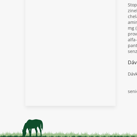
Stop
zine
chel
amin
mg (
prov
alfa
pant
senz
Dáv
Dávk
seni