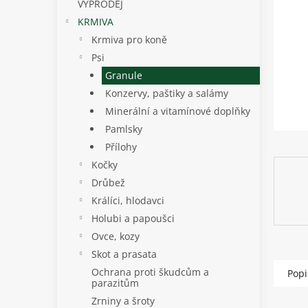
p
VÝPRODEJ
a
KRMIVA
n
Krmiva pro koně
e
Psi
l
Granule
Konzervy, paštiky a salámy
Minerální a vitamínové doplňky
Pamlsky
Přílohy
Kočky
Drůbež
Králíci, hlodavci
Holubi a papoušci
Ovce, kozy
Skot a prasata
Ochrana proti škudcům a
Popi
parazitům
Zrniny a šroty