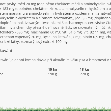
ové prvky: měď 20 mg (doplněno chelátem mědi a aminokyselin 
k 183 mg (doplněno chelátem zinku a aminokyselin n-hydrátem a
átem manganu a aminokyselin n-hydrátem a oxidem manganatým), 
okyselin n-hydrátem a síranem železnatým), jód 3,6 mg (doplněn
doplněno inaktivovanými kvasinkami Saccharomyces cerevisiae CN
itamíny a chemicky přesně definované látky se srovnatelným účinkem:
-tokoferol) 380 mg, niacinamid 60 mg, vit. B1 6 mg, vit. B2 11 mg, vit
othenan vápenatý 20 mg, kyselina listová 0,7 mg, biotin 0,5 mg, ch
orické látky: rozmarýnový extrakt 100 mg.
kování
ování je denní krmná dávka při aktuálním věku psa a hmotnosti v d
15 kg
18 kg
or
190 g
220 g