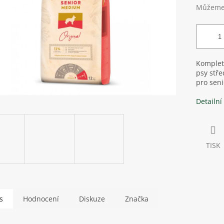
Můžeme 
Kompletn
psy stře
pro sen
Detailní
TISK
s
Hodnocení
Diskuze
Značka