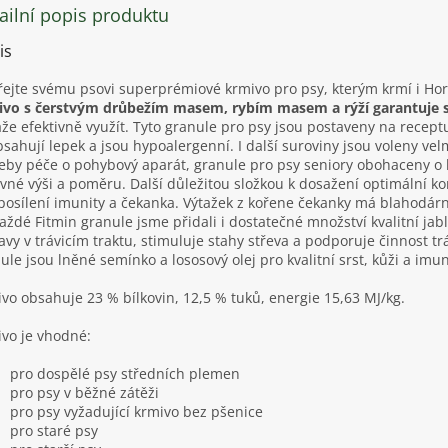
ailní popis produktu
is
ejte svému psovi superprémiové krmivo pro psy, kterým krmí i Hor
vo s čerstvým drůbežím masem, rybím masem a rýží garantuje s
že efektivně využít. Tyto granule pro psy jsou postaveny na receptuř
sahují lepek a jsou hypoalergenní. I další suroviny jsou voleny vel
eby péče o pohybový aparát, granule pro psy seniory obohaceny o kl
vné výši a poměru. Další důležitou složkou k dosažení optimální ko
posílení imunity a čekanka. Výtažek z kořene čekanky má blahodárn
aždé Fitmin granule jsme přidali i dostatečné množství kvalitní j
avy v trávicím traktu, stimuluje stahy střeva a podporuje činnost tr
ule jsou lněné semínko a lososový olej pro kvalitní srst, kůži a imu
vo obsahuje 23 % bílkovin, 12,5 % tuků, energie 15,63 MJ/kg.
vo je vhodné:
pro dospělé psy středních plemen
pro psy v běžné zátěži
pro psy vyžadující krmivo bez pšenice
pro staré psy