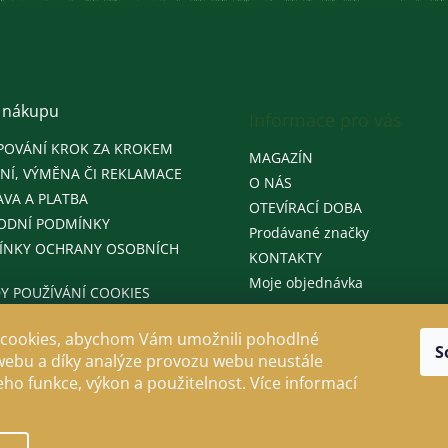
 nákupu
Informace pro vás
POVÁNÍ KROK ZA KROKEM
MAGAZÍN
NÍ, VÝMĚNA ČI REKLAMACE
O NÁS
VA A PLATBA
OTEVÍRACÍ DOBA
ODNÍ PODMÍNKY
Prodávané značky
ÍNKY OCHRANY OSOBNÍCH
KONTAKTY
Moje objednávka
Y POUŽÍVÁNÍ COOKIES
cookies, abychom Vám umožnili pohodlné
S
webu a díky analýze provozu webu neustále
jeho funkce, výkon a použitelnost. Více informací