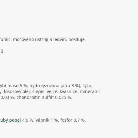
funkci močového ústrojí a ledvin, posiluje
bů
bí maso 5 %, hydrolyzovaná játra 3 %), rýže,
, lososový olej, slepičí vejce, kvasnice, minerální
 0,03 %, chondroitin-sulfát 0,025 %.
rubý popel
4,9 %, vápník 1 %, fosfor 0,7 %.