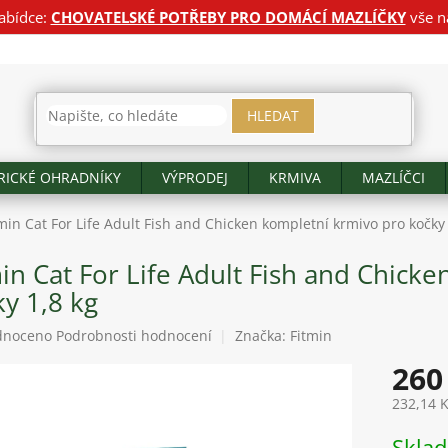
abídce:
CHOVATELSKÉ POTŘEBY PRO DOMÁCÍ MAZLÍČKY
vše n
HLEDAT
RICKÉ OHRADNÍKY
VÝPRODEJ
KRMIVA
MAZLÍČCI
min Cat For Life Adult Fish and Chicken kompletní krmivo pro kočky 
in Cat For Life Adult Fish and Chick
y 1,8 kg
né
dnoceno
Podrobnosti hodnocení
Značka:
Fitmin
ení
260
tu
232,14 
Měrná
Skla