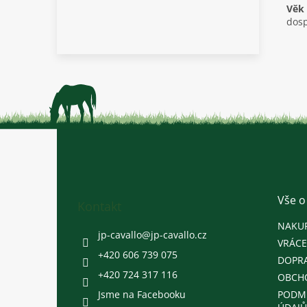
Věk 
dosp
Z
á
p
a
t
Vše o
Kontakt
í
NAKU
jp-cavallo
@
jp-cavallo.cz
VRÁCE
+420 606 739 075
DOPRA
+420 724 317 116
OBCH
Jsme na Facebooku
PODM