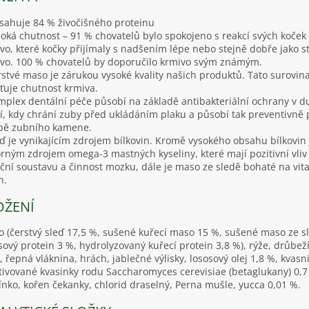
sahuje 84 % živočišného proteinu
soká chutnost – 91 % chovatelů bylo spokojeno s reakcí svých koček
vo, které kočky přijímaly s nadšením lépe nebo stejně dobře jako st
vo. 100 % chovatelů by doporučilo krmivo svým známým.
rstvé maso je zárukou vysoké kvality našich produktů. Tato surovin
šťuje chutnost krmiva.
mplex dentální péče působí na základě antibakteriální ochrany v d
í, kdy chrání zuby před ukládáním plaku a působí tak preventivně 
bě zubního kamene.
eď je vynikajícím zdrojem bílkovin. Kromě vysokého obsahu bílkovin 
rným zdrojem omega-3 mastných kyseliny, které mají pozitivní vliv
ční soustavu a činnost mozku, dále je maso ze sledě bohaté na vit
n.
OŽENÍ
 (čerstvý sleď 17,5 %, sušené kuřecí maso 15 %, sušené maso ze s
sový protein 3 %, hydrolyzovaný kuřecí protein 3,8 %), rýže, drůbeží
, řepná vláknina, hrách, jablečné výlisky, lososový olej 1,8 %, kvasn
tivované kvasinky rodu Saccharomyces cerevisiae (betaglukany) 0,7
nko, kořen čekanky, chlorid draselný, Perna mušle, yucca 0,01 %.