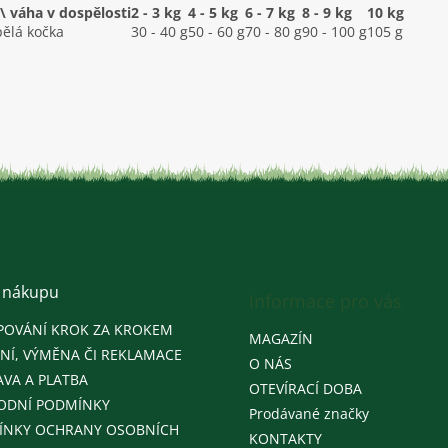
\ váha v dospělosti
2 - 3 kg
4 - 5 kg
6 - 7 kg
8 - 9 kg
10 kg
ělá kočka
30 - 40 g
50 - 60 g
70 - 80 g
90 - 100 g
105 g
 nákupu
Informace pro vás
POVÁNÍ KROK ZA KROKEM
MAGAZÍN
NÍ, VÝMĚNA ČI REKLAMACE
O NÁS
VA A PLATBA
OTEVÍRACÍ DOBA
ODNÍ PODMÍNKY
Prodávané značky
ÍNKY OCHRANY OSOBNÍCH
KONTAKTY