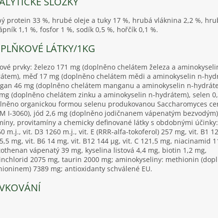
ALYTICKÉ SLOŽKY
ý protein 33 %, hrubé oleje a tuky 17 %, hrubá vláknina 2,2 %, hru
ápník 1,1 %, fosfor 1 %, sodík 0,5 %, hořčík 0,1 %.
PLŇKOVÉ LÁTKY/1KG
ové prvky: železo 171 mg (doplněno chelátem železa a aminokyseli
átem), měď 17 mg (doplněno chelátem mědi a aminokyselin n-hyd
an 46 mg (doplněno chelátem manganu a aminokyselin n-hydráte
mg (doplněno chelátem zinku a aminokyselin n-hydrátem), selen 0
lněno organickou formou selenu produkovanou Saccharomyces cer
 I-3060), jód 2,6 mg (doplněno jodičnanem vápenatým bezvodým)
míny, provitamíny a chemicky definované látky s obdobnými účinky: 
0 m.j., vit. D3 1260 m.j., vit. E (RRR-alfa-tokoferol) 257 mg, vit. B1 12
5,5 mg, vit. B6 14 mg, vit. B12 144 µg, vit. C 121,5 mg, niacinamid 
othenan vápenatý 39 mg, kyselina listová 4,4 mg, biotin 1,2 mg,
inchlorid 2075 mg, taurin 2000 mg; aminokyseliny: methionin (dop
ioninem) 7389 mg; antioxidanty schválené EU.
VKOVÁNÍ