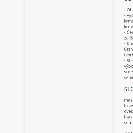
• Ob
• Vy
krmi
krmi
• Če
zaji
• Ko
ústn
tvor
• Sl
výbo
srde
sele
SL
maso
loso
oves
inak
semí