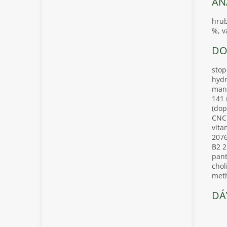
AN
hrub
%, v
DO
stop
hydr
mang
141 
(dop
CNCM
vita
2076
B2 2
pant
chol
meth
DÁ