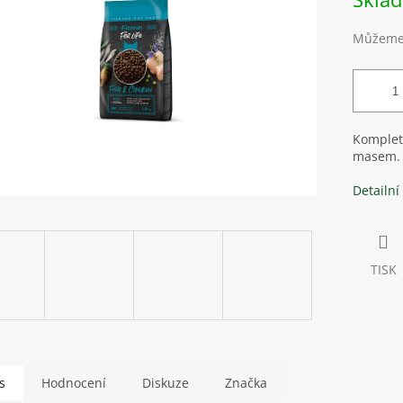
cena:
ek.
Můžeme 
Kompletn
masem.
Detailní
TISK
s
Hodnocení
Diskuze
Značka