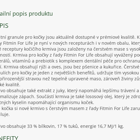
ailní popis produktu
PIS
itní granule pro kočky jsou aktuálně dostupné v prémiové kvalitě. 
y Fitmin For Life je nyní v nových recepturách i v novém obalu, kte
 receptury kočičího krmiva jsou založeny na čerstvém mase s vyso
ností. Krmiva pro kočky z řady Fitmin For Life obsahují vyvážený po
rálů, vitamínů a prebiotik s komplexem dentální péče pro ochranu
í. Krmiva obsahují rýži a oves, jsou bez pšenice a kukuřice. Čerstv
ulích pro kočky je jeden z největších benefitů, udržuje tím vysokou
 přirozenější stravou než tepelně upravené maso, zároveň živiny zůs
ké kvalitě.
vo obsahuje také extrakt z juky, který napomáhá lepšímu trávení a
malizuje zápach. Součástí krmiva je také lososový olej, který je zdr
ných kyselin napomáhající organismu koček.
 kočka si nové krmivo s čerstvým masem z řady Fitmin For Life zar
luje.
vo obsahuje 33 % bílkovin, 17 % tuků, energie 16,7 MJ/1 kg.
NEFITY