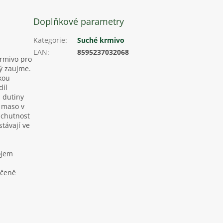
Doplňkové parametry
Kategorie
:
Suché krmivo
EAN
:
8595237032068
Krmivo pro
rý zaujme.
kou
díl
 dutiny
é maso v
 chutnost
távají ve
ojem
učeně