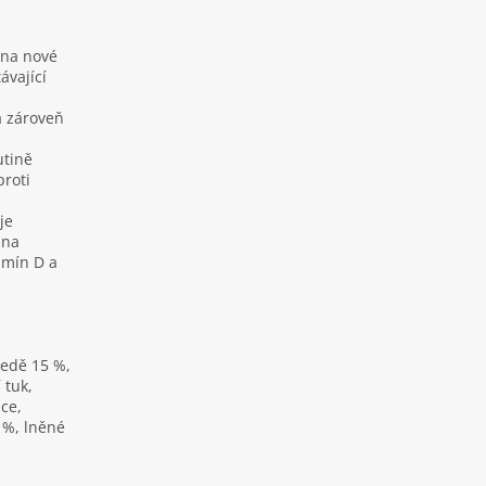
 na nové
ávající
a zároveň
utině
proti
je
 na
amín D a
ledě 15 %,
 tuk,
ice,
 %, lněné