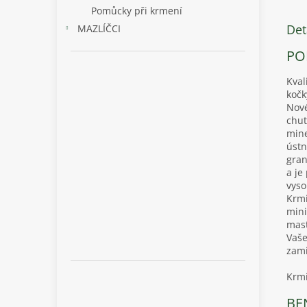
Pomůcky při krmení
Det
MAZLÍČCI
PO
Kval
kočk
Nové
chut
mine
ústn
gran
a je
vyso
Krmi
mini
mast
Vaše
zami
Krmi
BE