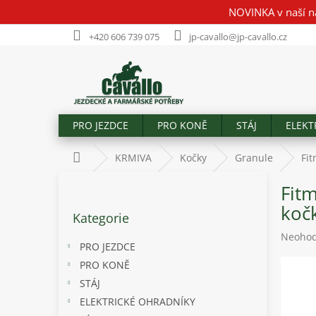
Přejít
NOVINKA v naší n
na
obsah
+420 606 739 075
jp-cavallo@jp-cavallo.cz
PRO JEZDCE
PRO KONĚ
STÁJ
ELEKT
Domů
KRMIVA
Kočky
Granule
Fit
P
Fitm
o
Přeskočit
s
kočk
Kategorie
kategorie
t
Průměr
Neoho
r
PRO JEZDCE
hodnoc
a
produk
PRO KONĚ
n
je
STÁJ
n
0,0
í
ELEKTRICKÉ OHRADNÍKY
z