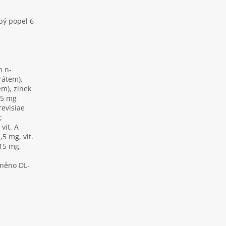
bý popel 6
n n-
rátem),
m), zinek
,5 mg
evisiae
;
vit. A
,5 mg, vit.
115 mg,
lněno DL-