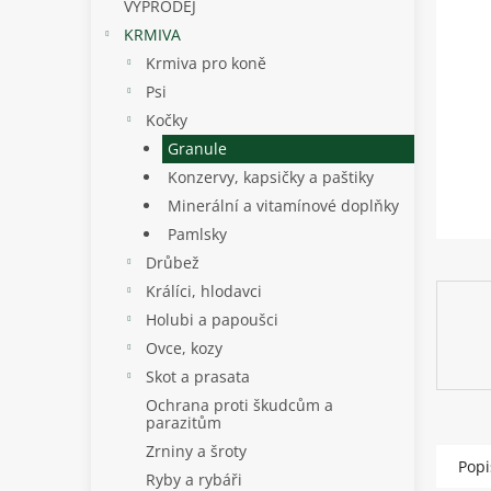
p
5
VÝPRODEJ
hvězdič
a
KRMIVA
n
Krmiva pro koně
e
Psi
l
Kočky
Granule
Konzervy, kapsičky a paštiky
Minerální a vitamínové doplňky
Pamlsky
Drůbež
Králíci, hlodavci
Holubi a papoušci
Ovce, kozy
Skot a prasata
Ochrana proti škudcům a
parazitům
Zrniny a šroty
Popi
Ryby a rybáři