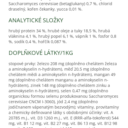
Saccharomyces cerevisiae (betaglukany) 0,7 %, chlorid
draselný, kořen čekanky, yucca 0,01 %.
ANALYTICKÉ SLOŽKY
hrubý protein 34 %, hrubé oleje a tuky 18,5 %, hrubá
vláknina 4,1 %, hrubý popel 6,1 %, vápník 1 %, fosfor 0,8
%, sodík 0,4 %, hořčík 0,087 %.
DOPLŇKOVÉ LÁTKY/1KG
stopové prvky: železo 208 mg (doplněno chelátem železa
a aminokyselin n-hydrátem), měď 20,5 mg (doplněno
chelátem mědi a aminokyselin n-hydrátem), mangan 49
mg (doplněno chelátem manganu a aminokyselin n-
hydrátem), zinek 148 mg (doplněno chelátem zinku a
aminokyselin n-hydrátem), selen 0,47 mg (doplněno
organickou formou selenu produkovanou Saccharomyces
cerevisiae CNCM I-3060), jód 2,4 mg (doplněno
jodičnanem vápenatým bezvodým); vitamíny, provitamíny
a chemicky definované látky s obdobnými účinky: vit. A
20785 m.j., vit. D3 1260 m.j., vit. E (RRR-alfa-tokoferol) 544
mg, vit. B1 12 mg, vit. B2 27 mg, vit. B6 13 mg, vit. B12 98