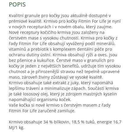
POPIS
Kvalitní granule pro kočky jsou aktuálně dostupné v
prémiové kvalitě. Krmivo pro kočky Fitmin For Life je nyní
v nových recepturách i v novém obalu, který zaujme.
Nové receptury kočičího krmiva jsou založeny na
čerstvém mase s vysokou chutností. Krmiva pro kočky z
řady Fitmin For Life obsahují vyvážený podíl minerálů,
vitamínů a prebiotik s komplexem dentální péče pro
ochranu dutiny ústní. Krmiva obsahují rýži a oves, jsou
bez pšenice a kukuřice. Čerstvé maso v granulích pro
kočky je jeden z největších benefitů, udržuje tím vysokou
chutnost a je přirozenější stravou než tepelně upravené
maso, zároveň živiny zůstávají ve vysoké kvalitě.
Krmivo obsahuje také extrakt z juky, který napomáhá
lepšímu trávení a minimalizuje zápach. Součástí krmiva
je také lososový olej, který je zdrojem mastných kyselin
napomáhající organismu koček.
Vaše kočka si nové krmivo s čerstvým masem z řady
Fitmin For Life zaručeně zamiluje.
Krmivo obsahuje 34 % bílkovin, 18,5 % tuků, energie 16,7
MJ/1 kg.