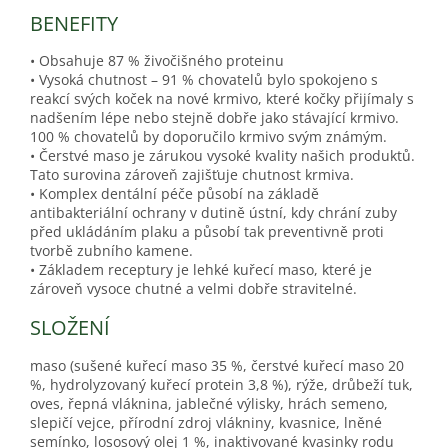
BENEFITY
• Obsahuje 87 % živočišného proteinu
• Vysoká chutnost – 91 % chovatelů bylo spokojeno s
reakcí svých koček na nové krmivo, které kočky přijímaly s
nadšením lépe nebo stejně dobře jako stávající krmivo.
100 % chovatelů by doporučilo krmivo svým známým.
• Čerstvé maso je zárukou vysoké kvality našich produktů.
Tato surovina zároveň zajišťuje chutnost krmiva.
• Komplex dentální péče působí na základě
antibakteriální ochrany v dutině ústní, kdy chrání zuby
před ukládáním plaku a působí tak preventivně proti
tvorbě zubního kamene.
• Základem receptury je lehké kuřecí maso, které je
zároveň vysoce chutné a velmi dobře stravitelné.
SLOŽENÍ
maso (sušené kuřecí maso 35 %, čerstvé kuřecí maso 20
%, hydrolyzovaný kuřecí protein 3,8 %), rýže, drůbeží tuk,
oves, řepná vláknina, jablečné výlisky, hrách semeno,
slepičí vejce, přírodní zdroj vlákniny, kvasnice, lněné
semínko, lososový olej 1 %, inaktivované kvasinky rodu