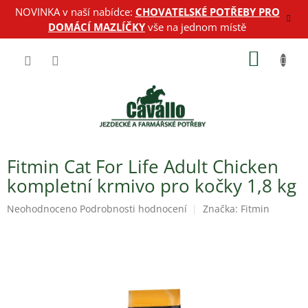
Přejít
NOVINKA v naší nabídce:
CHOVATELSKÉ POTŘEBY PRO
na
DOMÁCÍ MAZLÍČKY
vše na jednom místě
obsah
NÁKUP
KOŠÍK
Fitmin Cat For Life Adult Chicken
kompletní krmivo pro kočky 1,8 kg
Průměrné
Neohodnoceno
Podrobnosti hodnocení
Značka:
Fitmin
hodnocení
produktu
je
0,0
z
5
hvězdiček.