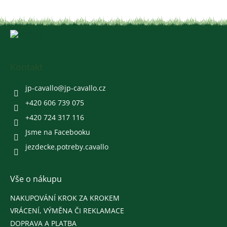
Z
á
p
a
Kontakt
t
í
jp-cavallo
@
jp-cavallo.cz
+420 606 739 075
+420 724 317 116
Jsme na Facebooku
jezdecke.potreby.cavallo
Vše o nákupu
NAKUPOVÁNÍ KROK ZA KROKEM
VRÁCENÍ, VÝMĚNA ČI REKLAMACE
DOPRAVA A PLATBA