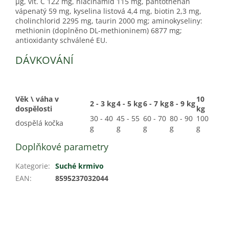
µg, vit. C 122 mg, niacinamid 115 mg, pantothenan
vápenatý 59 mg, kyselina listová 4,4 mg, biotin 2,3 mg,
cholinchlorid 2295 mg, taurin 2000 mg; aminokyseliny:
methionin (doplněno DL-methioninem) 6877 mg;
antioxidanty schválené EU.
DÁVKOVÁNÍ
Věk \ váha v
10
2 - 3 kg
4 - 5 kg
6 - 7 kg
8 - 9 kg
dospělosti
kg
30 - 40
45 - 55
60 - 70
80 - 90
100
dospělá kočka
g
g
g
g
g
Doplňkové parametry
Kategorie
:
Suché krmivo
EAN
:
8595237032044