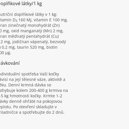
oplňkové látky/1 kg
utriční doplňkové látky v 1 kg:
itamin D
160 MJ, vitamin E 100 mg,
3
íran zinečnatý monohydrát (Zn)
0 mg, oxid manganatý (Mn) 2 mg,
íran měďnatý pentahydrát (Cu)
,2 mg, jodičnan vápenatý, bezvodý
I) 0,2 mg, taurin 520 mg, biotin
00 μg.
ávkování
ndividuální spotřeba Vaší kočky
ávisí na její tělesné váze, aktivitě a
ěku. Denní krmná dávka se
ohybuje kolem 200-400 g krmiva na
-5 kg hmotnosti kočky. Krmte 1-2
ávky denně ohřáté na pokojovou
eplotu. Po otevření skladujte v
hladničce a spotřebujte do 2 dnů.