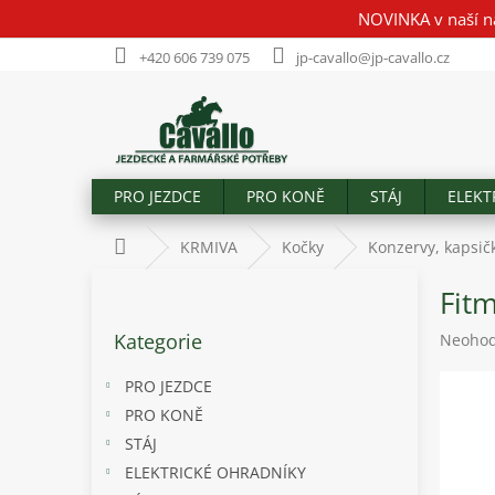
Přejít
NOVINKA v naší n
na
obsah
+420 606 739 075
jp-cavallo@jp-cavallo.cz
PRO JEZDCE
PRO KONĚ
STÁJ
ELEKT
Domů
KRMIVA
Kočky
Konzervy, kapsičk
P
Fitm
o
Přeskočit
s
Kategorie
Průměr
Neoho
kategorie
t
hodnoc
r
produk
PRO JEZDCE
a
je
PRO KONĚ
n
0,0
STÁJ
z
n
5
í
ELEKTRICKÉ OHRADNÍKY
hvězdič