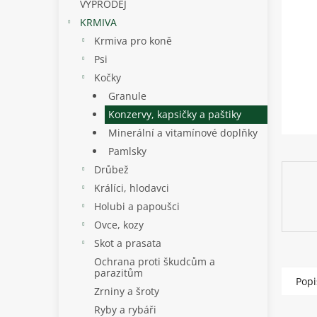
p
VÝPRODEJ
a
KRMIVA
n
Krmiva pro koně
e
Psi
l
Kočky
Granule
Konzervy, kapsičky a paštiky
Minerální a vitamínové doplňky
Pamlsky
Drůbež
Králíci, hlodavci
Holubi a papoušci
Ovce, kozy
Skot a prasata
Ochrana proti škudcům a
parazitům
Popi
Zrniny a šroty
Ryby a rybáři