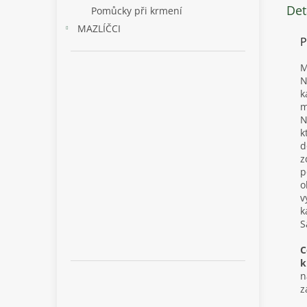
Det
Pomůcky při krmení
MAZLÍČCI
P
M
N
k
m
N
k
d
z
p
o
v
k
S
C
k
n
z