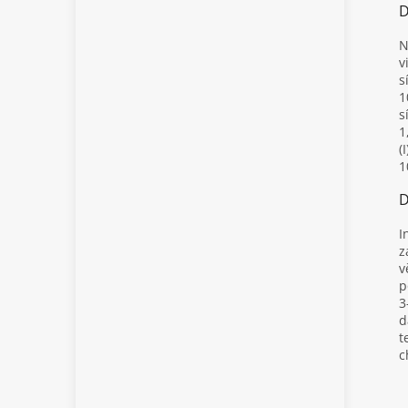
D
N
v
s
1
s
1
(
1
D
I
z
v
p
3
d
t
c