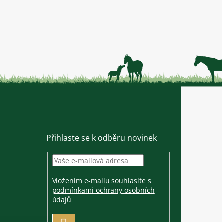
Přihlaste se k odběru novinek
Vložením e-mailu souhlasíte s
podmínkami ochrany osobních
údajů
PŘIHLÁSIT