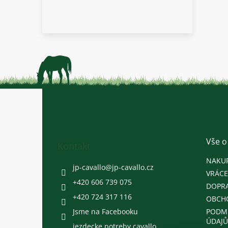
Z
á
p
a
t
Vše o
Kontakt
í
NAKU
jp-cavallo
@
jp-cavallo.cz
VRÁCE
+420 606 739 075
DOPRA
+420 724 317 116
OBCH
Jsme na Facebooku
PODM
ÚDAJŮ
jezdecke.potreby.cavallo