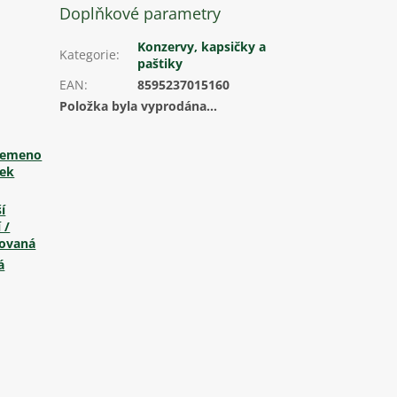
Doplňkové parametry
Konzervy, kapsičky a
Kategorie
:
paštiky
EAN
:
8595237015160
Položka byla vyprodána…
lemeno
ček
í
 /
rovaná
á