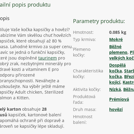
ailní popis produktu
opis
Parametry produktu:
iluje Vaše kočka kapsičky a hovězí?
Hmotnost
:
0.085 kg
abízíme Vám skvělou chuť hovězích
Typ krmiva
:
Mokré
apsiček, které obsahují až 80 %
asa. Lahodné krmivo za super cenu.
Běžné
Plemeno
avíc se jedná o funkční kapsičky,
plemeno
,
P
kočky
:
teré jsou doplněné
taurinem
pro
velkých ko
obrý zrak, nezbytnými minerály pro
Dospělá
dravé kosti a vitamínem E pro
Charakteristika
kočka
,
Starš
odporu přirozené
kočky
:
kočka
,
Březí
branyschopnosti. Neváhejte a
kojící
,
Kast
yzkoušejte. Na výběr ještě máme
Aktivita kočky
:
Nízká
,
Běžn
apsičky Adult chicken, Sterilized
Produktová
almon a Kitten.
Prémiová
řada
:
elý karton
obsahuje
28
Druh masa
:
hovězí
usů
kapsiček, kartonové balení
Hmotnost
apomáhá ochraně při dopravě a
balení
:
ároveň se kapsičky lépe skladují.