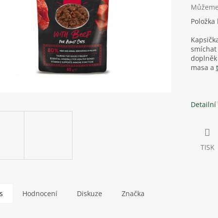
Můžeme 
Položka
Kapsičk
smíchat
doplněk 
masa a
Detailní
TISK
s
Hodnocení
Diskuze
Značka