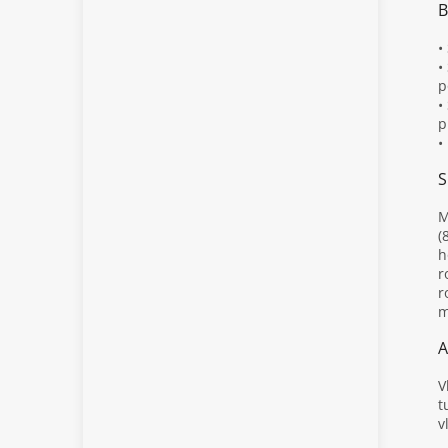
B
•
•
p
•
p
•
S
M
(
h
r
r
m
A
V
t
v