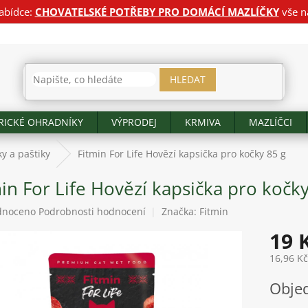
abídce:
CHOVATELSKÉ POTŘEBY PRO DOMÁCÍ MAZLÍČKY
vše n
HLEDAT
RICKÉ OHRADNÍKY
VÝPRODEJ
KRMIVA
MAZLÍČCI
y a paštiky
Fitmin For Life Hovězí kapsička pro kočky 85 g
in For Life Hovězí kapsička pro kočky
né
dnoceno
Podrobnosti hodnocení
Značka:
Fitmin
ení
19 
tu
16,96 K
Měrná
Obje
cena:
ek.