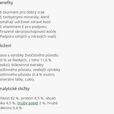
enefity
 S taurinem pro dobrý zrak
 S nezbytnými minerály, které
omáhají udržovat zdravé kosti
 S vitamínem E pro podporu
řirozené obranyschopnosti koček
 Podpora silných a zdravých svalů
ložení
aso a výrobky živočišného původu
80 % ve filetkách, z toho 11,6 %
ovězí), bílkovinné extrakty
ostlinného původu, vedlejší výrobky
ostlinného původu (0,4 % inulin),
inerální látky, cukry.
nalytické složky
lhkost 82 %, protein 8,5 %, obsah
uku 4,5 %,
hrubý popel
2 %, hrubá
láknina 0,4 %.