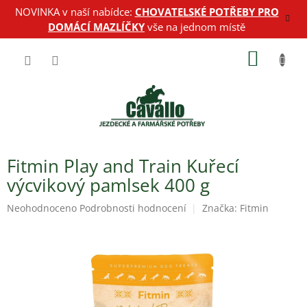
Přejít
NOVINKA v naší nabídce:
CHOVATELSKÉ POTŘEBY PRO
na
DOMÁCÍ MAZLÍČKY
vše na jednom místě
obsah
NÁKUP
KOŠÍK
Fitmin Play and Train Kuřecí
výcvikový pamlsek 400 g
Průměrné
Neohodnoceno
Podrobnosti hodnocení
Značka:
Fitmin
hodnocení
produktu
je
0,0
z
5
hvězdiček.