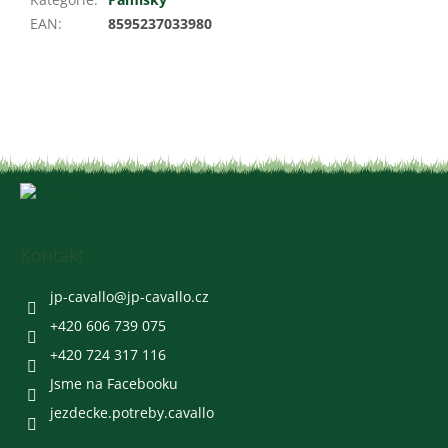
EAN
:
8595237033980
Z
á
p
a
Kontakt
t
í
jp-cavallo
@
jp-cavallo.cz
+420 606 739 075
+420 724 317 116
Jsme na Facebooku
jezdecke.potreby.cavallo