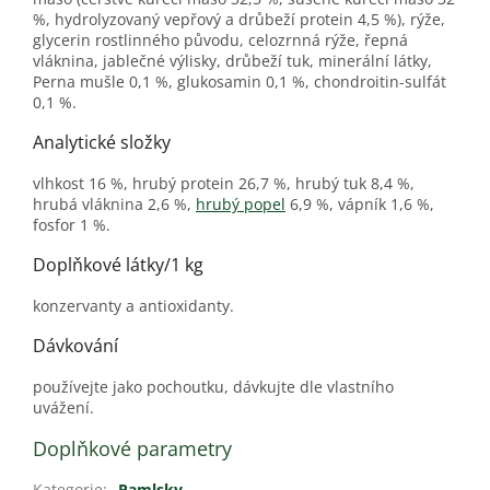
%, hydrolyzovaný vepřový a drůbeží protein 4,5 %), rýže,
glycerin rostlinného původu, celozrnná rýže, řepná
vláknina, jablečné výlisky, drůbeží tuk, minerální látky,
Perna mušle 0,1 %, glukosamin 0,1 %, chondroitin-sulfát
0,1 %.
Analytické složky
vlhkost 16 %, hrubý protein 26,7 %, hrubý tuk 8,4 %,
hrubá vláknina 2,6 %,
hrubý popel
6,9 %, vápník 1,6 %,
fosfor 1 %.
Doplňkové látky/1 kg
konzervanty a antioxidanty.
Dávkování
používejte jako pochoutku, dávkujte dle vlastního
uvážení.
Doplňkové parametry
Kategorie
:
Pamlsky