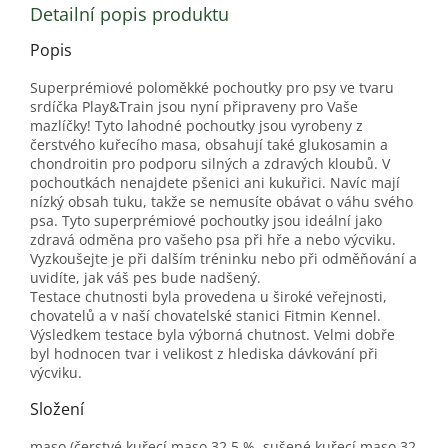
Detailní popis produktu
Popis
Superprémiové poloměkké pochoutky pro psy ve tvaru
srdíčka Play&Train jsou nyní připraveny pro Vaše
mazlíčky! Tyto lahodné pochoutky jsou vyrobeny z
čerstvého kuřecího masa, obsahují také glukosamin a
chondroitin pro podporu silných a zdravých kloubů. V
pochoutkách nenajdete pšenici ani kukuřici. Navíc mají
nízký obsah tuku, takže se nemusíte obávat o váhu svého
psa. Tyto superprémiové pochoutky jsou ideální jako
zdravá odměna pro vašeho psa při hře a nebo výcviku.
Vyzkoušejte je při dalším tréninku nebo při odměňování a
uvidíte, jak váš pes bude nadšený.
Testace chutnosti byla provedena u široké veřejnosti,
chovatelů a v naší chovatelské stanici Fitmin Kennel.
Výsledkem testace byla výborná chutnost. Velmi dobře
byl hodnocen tvar i velikost z hlediska dávkování při
výcviku.
Složení
maso (čerstvé kuřecí maso 32,5 %, sušené kuřecí maso 32