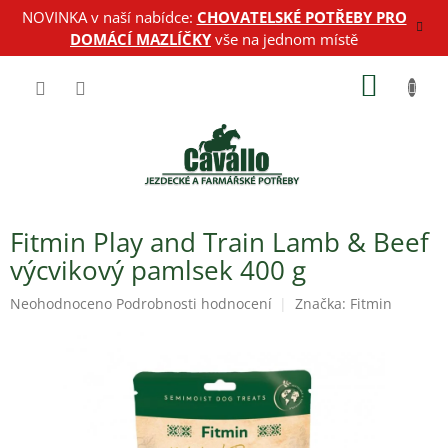
Přejít
NOVINKA v naší nabídce:
CHOVATELSKÉ POTŘEBY PRO
na
DOMÁCÍ MAZLÍČKY
vše na jednom místě
obsah
NÁKUP
KOŠÍK
Fitmin Play and Train Lamb & Beef
výcvikový pamlsek 400 g
Průměrné
Neohodnoceno
Podrobnosti hodnocení
Značka:
Fitmin
hodnocení
produktu
je
0,0
z
5
hvězdiček.