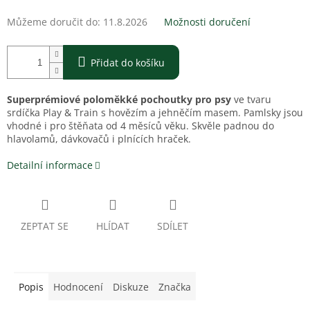
Můžeme doručit do:
11.8.2026
Možnosti doručení
Přidat do košíku
Superprémiové poloměkké pochoutky pro psy
ve tvaru
srdíčka Play & Train s hovězím a jehněčím masem. Pamlsky jsou
vhodné i pro štěňata od 4 měsíců věku. Skvěle padnou do
hlavolamů, dávkovačů i plnících hraček.
Detailní informace
ZEPTAT SE
HLÍDAT
SDÍLET
Popis
Hodnocení
Diskuze
Značka