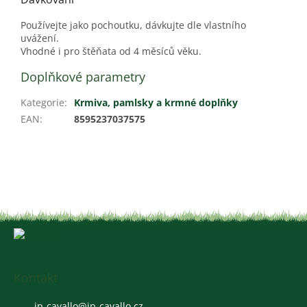
Používejte jako pochoutku, dávkujte dle vlastního
uvážení.
Vhodné i pro štěňata od 4 měsíců věku.
Doplňkové parametry
Kategorie
:
Krmiva, pamlsky a krmné doplňky
EAN
:
8595237037575
Z
á
p
a
Kontakt
t
jp-cavallo
@
jp-cavallo.cz