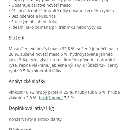
• Obsahuje čerstvé hovězí maso
• Přispívá k dobré imunitě díky obsahu černého rybízu
• Bez pšenice a kukuřice
• S nízkým obsahem tuku
• Ideální jako odměna při tréninku nebo výcviku.
Složení
Maso (čerstvé hovězí maso 32,5 %, sušené jehněčí maso
26 %, sušené hovězí maso 5 %, hydrolyzovaná jehněčí
játra 3 %), rýže, glycerin rostlinného původu, naturální
rýže, řepná vláknina, jablečné výlisky, drůbeží tuk, černý
rybíz 0,5 %, minerální látky.
Analytické složky
Vlhkost 16 %, hrubý protein 25 %, hrubý tuk 8,5 %, hrubá
vláknina 2,8 %,
hrubý popel
7,5 %.
Doplňkové látky/1 kg
Konzervanty a antioxidanty.
Dávkování