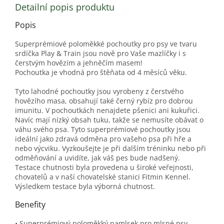
Detailní popis produktu
Popis
Superprémiové poloměkké pochoutky pro psy ve tvaru
srdíčka Play & Train jsou nově pro Vaše mazlíčky i s
čerstvým hovězím a jehněčím masem!
Pochoutka je vhodná pro štěňata od 4 měsíců věku.
Tyto lahodné pochoutky jsou vyrobeny z čerstvého
hovězího masa, obsahují také černý rybíz pro dobrou
imunitu. V pochoutkách nenajdete pšenici ani kukuřici.
Navíc mají nízký obsah tuku, takže se nemusíte obávat o
váhu svého psa. Tyto superprémiové pochoutky jsou
ideální jako zdravá odměna pro vašeho psa při hře a
nebo výcviku. Vyzkoušejte je při dalším tréninku nebo při
odměňování a uvidíte, jak váš pes bude nadšený.
Testace chutnosti byla provedena u široké veřejnosti,
chovatelů a v naší chovatelské stanici Fitmin Kennel.
Výsledkem testace byla výborná chutnost.
Benefity
• Superprémiový poloměkký pamlsek pro mlsné psy