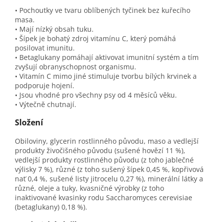
• Pochoutky ve tvaru oblíbených tyčinek bez kuřecího
masa.
• Mají nízký obsah tuku.
• Šípek je bohatý zdroj vitamínu C, který pomáhá
posilovat imunitu.
• Betaglukany pomáhají aktivovat imunitní systém a tím
zvyšují obranyschopnost organismu.
• Vitamín C mimo jiné stimuluje tvorbu bílých krvinek a
podporuje hojení.
• Jsou vhodné pro všechny psy od 4 měsíců věku.
• Výtečně chutnají.
Složení
Obiloviny, glycerin rostlinného původu, maso a vedlejší
produkty živočišného původu (sušené hovězí 11 %),
vedlejší produkty rostlinného původu (z toho jablečné
výlisky 7 %), různé (z toho sušený šípek 0,45 %, kopřivová
nať 0,4 %, sušené listy jitrocelu 0,27 %), minerální látky a
různé, oleje a tuky, kvasničné výrobky (z toho
inaktivované kvasinky rodu Saccharomyces cerevisiae
(betaglukany) 0,18 %).