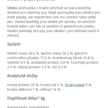
Měkká pochoutka s hovězí příchutí ve tvaru kostičky.
Vhodné pro všechny psy. Malé pochoutky jsou ideální pro
malé pejsky, ale nepohrdne jimi ani střední nebo velký
pes. Hovězí kostičky jsou skvělé při výcviku, do plnících
hraček nebo i jen tak za venčení či poslechnutí povelu.
Hovězí pamlsky pro psy jsou ideální i pro štěňata starší 6
měsíců.
Složení
Hovězí maso 30,2 %, kachní maso 30,2 %, glycerin
rostlinného původu 17,5 %, bramborový škrob 10,8 %,
sorbitol 4,5 %, arašídový protein 2,8 %, hrachový protein
2,3 %, sójový protein 1,4 %, sůl 0,3 %.
Analytické složky
Hrubý protein 25 %, hrubý tuk 5 %,
hrubý popel
4 %,
hrubá vláknina 1 %, vlhkost 16 %.
Doplňkové látky/1 kg
Konzervanty, antioxidanty.