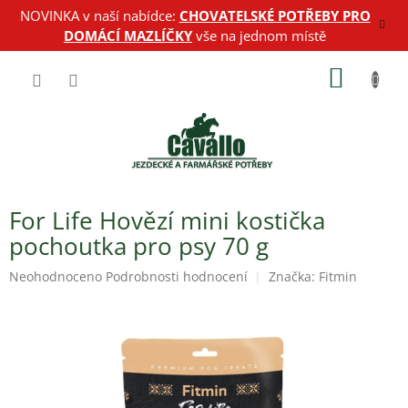
Přejít
NOVINKA v naší nabídce:
CHOVATELSKÉ POTŘEBY PRO
na
DOMÁCÍ MAZLÍČKY
vše na jednom místě
obsah
NÁKUP
KOŠÍK
For Life Hovězí mini kostička
pochoutka pro psy 70 g
Průměrné
Neohodnoceno
Podrobnosti hodnocení
Značka:
Fitmin
hodnocení
produktu
je
0,0
z
5
hvězdiček.