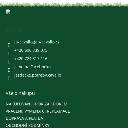
Z
á
p
a
Kontakt
t
í
jp-cavallo
@
jp-cavallo.cz
+420 606 739 075
+420 724 317 116
Jsme na Facebooku
jezdecke.potreby.cavallo
Vše o nákupu
NAKUPOVÁNÍ KROK ZA KROKEM
VRÁCENÍ, VÝMĚNA ČI REKLAMACE
DOPRAVA A PLATBA
OBCHODNÍ PODMÍNKY