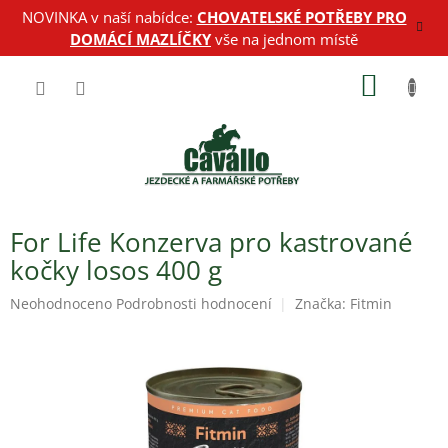
Přejít
NOVINKA v naší nabídce:
CHOVATELSKÉ POTŘEBY PRO
na
DOMÁCÍ MAZLÍČKY
vše na jednom místě
obsah
NÁKUP
KOŠÍK
For Life Konzerva pro kastrované
kočky losos 400 g
Průměrné
Neohodnoceno
Podrobnosti hodnocení
Značka:
Fitmin
hodnocení
produktu
je
0,0
z
5
hvězdiček.