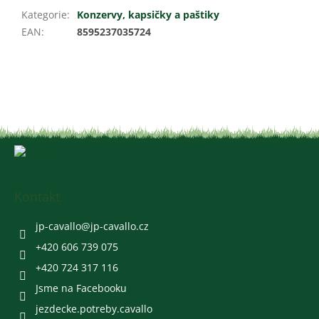
Kategorie
:
Konzervy, kapsičky a paštiky
EAN
:
8595237035724
Z
á
p
a
Kontakt
t
í
jp-cavallo
@
jp-cavallo.cz
+420 606 739 075
+420 724 317 116
Jsme na Facebooku
jezdecke.potreby.cavallo