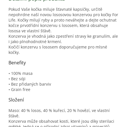
Pokud Vaše kočka miluje šťavnaté kapsičky, určitě
nepohrdne naší novou lososovou konzervou pro kočky For
Life. Kočky milují ryby a proto neváhejte a dejte ochutnat
kočce prvotřídní konzervu s lososem, která obsahuje
lososa ve vlastní šťávě.
Konzerva je vhodná jako zpestření stravy ke granulím, ale
i jako plnohodnotné krmení.
Kočičí konzervu s lososem doporučujeme pro mlsné
kočky.
Benefity
• 100% masa
• Bez sóji
• Bez přidaných barviv
• Grain free
Složení
Maso: 40 % losos, 40 % kuřecí, 20 % hovězí, ve vlastní
šťávě.
Konzerva může obsahovat kosti, které jsou díky sterilaci
měkké. Jedná se o přírodní zdroj vitamínů a minerálů.