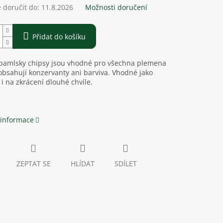
doručit do:
11.8.2026
Možnosti doručení
Přidat do košíku
 pamlsky chipsy jsou vhodné pro všechna plemena
bsahují konzervanty ani barviva. Vhodné jako
 na zkrácení dlouhé chvíle.
 informace
ZEPTAT SE
HLÍDAT
SDÍLET