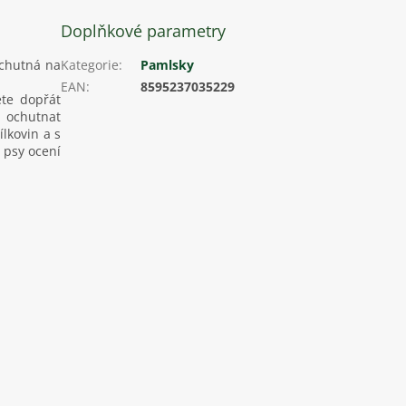
Doplňkové parametry
ochutná na
Kategorie
:
Pamlsky
EAN
:
8595237035229
ete dopřát
 ochutnat
lkovin a s
 psy ocení