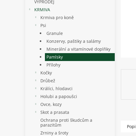
p
VÝPRODEJ
a
KRMIVA
n
Krmiva pro koně
e
Psi
l
Granule
Konzervy, paštiky a salámy
Minerální a vitamínové doplňky
Pamlsky
Přílohy
Kočky
Drůbež
Králíci, hlodavci
Holubi a papoušci
Ovce, kozy
Skot a prasata
Ochrana proti škudcům a
parazitům
Popi
Zrniny a šroty