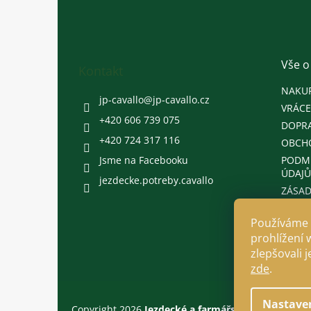
á
p
a
t
Vše o
Kontakt
í
NAKU
jp-cavallo
@
jp-cavallo.cz
VRÁCE
+420 606 739 075
DOPRA
+420 724 317 116
OBCH
Jsme na Facebooku
PODM
ÚDAJŮ
jezdecke.potreby.cavallo
ZÁSAD
Používáme 
prohlížení 
zlepšovali 
zde
.
Nastave
Copyright 2026
Jezdecké a farmářské potřeby Cava