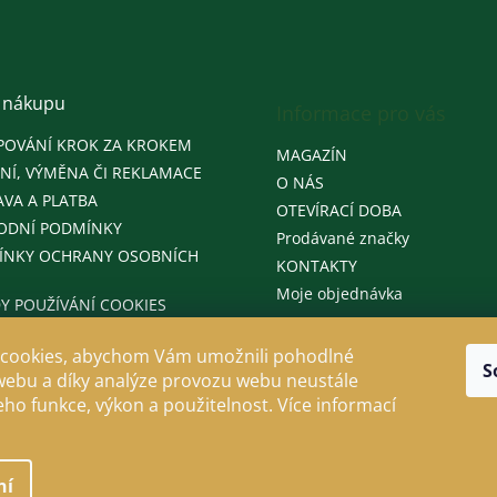
 nákupu
Informace pro vás
POVÁNÍ KROK ZA KROKEM
MAGAZÍN
NÍ, VÝMĚNA ČI REKLAMACE
O NÁS
VA A PLATBA
OTEVÍRACÍ DOBA
ODNÍ PODMÍNKY
Prodávané značky
ÍNKY OCHRANY OSOBNÍCH
KONTAKTY
Moje objednávka
Y POUŽÍVÁNÍ COOKIES
cookies, abychom Vám umožnili pohodlné
S
webu a díky analýze provozu webu neustále
jeho funkce, výkon a použitelnost. Více informací
ní
llo
. Všechna práva vyhrazena.