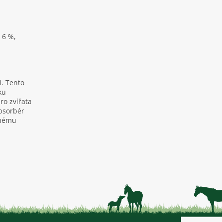
6 %,
í. Tento
ku
ro zvířata
bsorbér
ímému