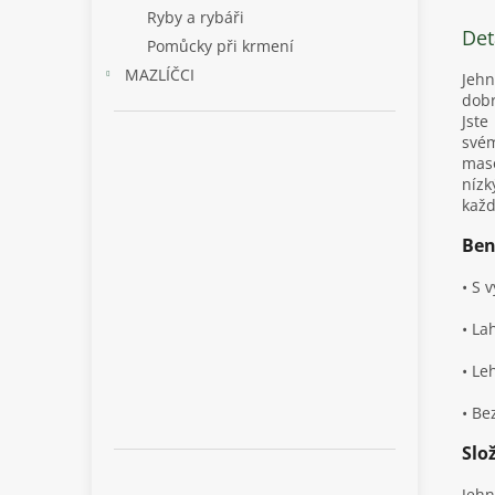
Ryby a rybáři
Det
Pomůcky při krmení
MAZLÍČCI
Jehn
dobr
Jste
své
maso
nízk
každ
Ben
• S 
• La
• Le
• Be
Slo
Jehn