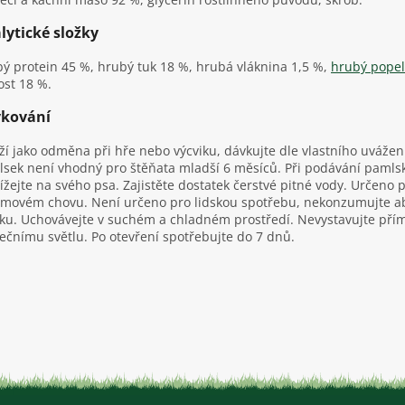
lytické složky
ý protein 45 %, hrubý tuk 18 %, hrubá vláknina 1,5 %,
hrubý popel
ost 18 %.
kování
ží jako odměna při hře nebo výcviku, dávkujte dle vlastního uvážen
sek není vhodný pro štěňata mladší 6 měsíců. Při podávání pamls
ížejte na svého psa. Zajistěte dostatek čerstvé pitné vody. Určeno p
jmovém chovu. Není určeno pro lidskou spotřebu, nekonzumujte a
íku. Uchovávejte v suchém a chladném prostředí. Nevystavujte př
ečnímu světlu. Po otevření spotřebujte do 7 dnů.