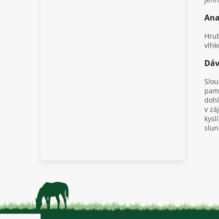
Ana
Hrub
vlhk
Dáv
Slou
paml
dohl
v zá
kysl
slun
Z