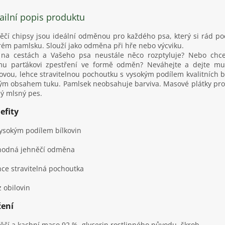
ailní popis produktu
ěčí chipsy jsou ideální odměnou pro každého psa, který si rád p
ém pamlsku. Slouží jako odměna při hře nebo výcviku.
 na cestách a Vašeho psa neustále něco rozptyluje? Nebo chc
mu parťákovi zpestření ve formě odměn? Neváhejte a dejte mu
vou, lehce stravitelnou pochoutku s vysokým podílem kvalitních bí
ým obsahem tuku. Pamlsek neobsahuje barviva. Masové plátky pro
ý mlsný pes.
efity
vysokým podílem bílkovin
hodná jehněčí odměna
hce stravitelná pochoutka
z obilovin
žení
ěčí a kachní maso 92 %, glycerin rostlinného původu, škrob.