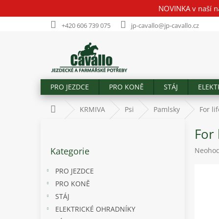
Přejít
NOVINKA v naší n
na
obsah
+420 606 739 075
jp-cavallo@jp-cavallo.cz
PRO JEZDCE
PRO KONĚ
STÁJ
ELEKT
Domů
KRMIVA
Psi
Pamlsky
For li
P
For 
o
Přeskočit
s
Kategorie
Průměr
Neoho
kategorie
t
hodnoc
r
produk
PRO JEZDCE
a
je
PRO KONĚ
n
0,0
STÁJ
z
n
5
í
ELEKTRICKÉ OHRADNÍKY
hvězdič