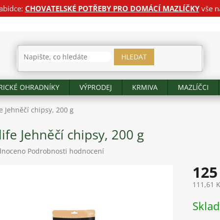
abídce:
CHOVATELSKÉ POTŘEBY PRO DOMÁCÍ MAZLÍČKY
vše n
HLEDAT
RICKÉ OHRADNÍKY
VÝPRODEJ
KRMIVA
MAZLÍČCI
fe Jehněčí chipsy, 200 g
life Jehněčí chipsy, 200 g
né
dnoceno
Podrobnosti hodnocení
ení
125
tu
111,61 
Měrná
Skla
cena:
ek.