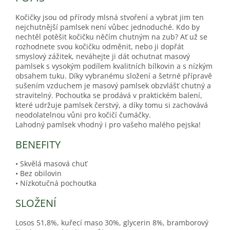
Kočičky jsou od přírody mlsná stvoření a vybrat jim ten
nejchutnější pamlsek není vůbec jednoduché. Kdo by
nechtěl potěšit kočičku něčím chutným na zub? Ať už se
rozhodnete svou kočičku odměnit, nebo ji dopřát
smyslový zážitek, neváhejte ji dát ochutnat masový
pamlsek s vysokým podílem kvalitních bílkovin a s nízkým
obsahem tuku. Díky vybranému složení a šetrné přípravě
sušením vzduchem je masový pamlsek obzvlášť chutný a
stravitelný. Pochoutka se prodává v praktickém balení,
které udržuje pamlsek čerstvý, a díky tomu si zachovává
neodolatelnou vůni pro kočičí čumáčky.
Lahodný pamlsek vhodný i pro vašeho malého pejska!
BENEFITY
• Skvělá masová chuť
• Bez obilovin
• Nízkotučná pochoutka
SLOŽENÍ
Losos 51,8%, kuřecí maso 30%, glycerin 8%, bramborový