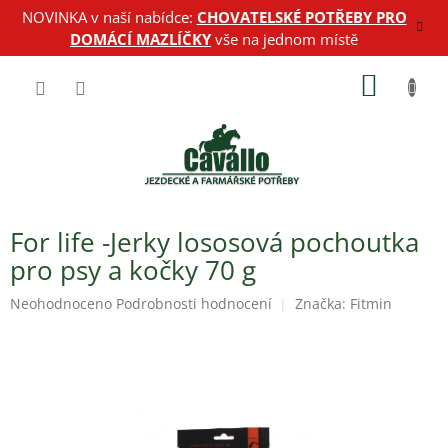
Přejít
NOVINKA v naší nabídce:
CHOVATELSKÉ POTŘEBY PRO
na
DOMÁCÍ MAZLÍČKY
vše na jednom místě
obsah
NÁKUP
KOŠÍK
For life -Jerky lososová pochoutka
pro psy a kočky 70 g
Průměrné
Neohodnoceno
Podrobnosti hodnocení
Značka:
Fitmin
hodnocení
produktu
je
0,0
z
5
hvězdiček.