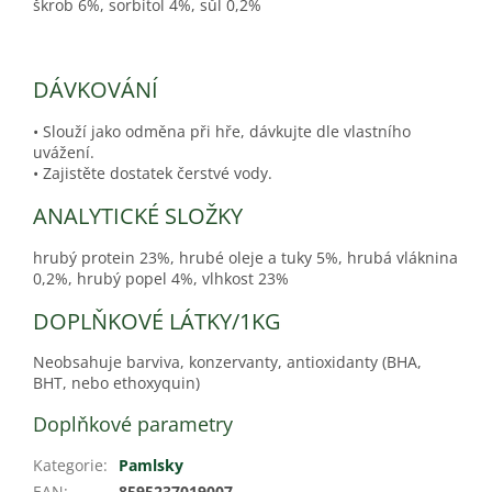
škrob 6%, sorbitol 4%, sůl 0,2%
DÁVKOVÁNÍ
• Slouží jako odměna při hře, dávkujte dle vlastního
uvážení.
• Zajistěte dostatek čerstvé vody.
ANALYTICKÉ SLOŽKY
hrubý protein 23%, hrubé oleje a tuky 5%, hrubá vláknina
0,2%, hrubý popel 4%, vlhkost 23%
DOPLŇKOVÉ LÁTKY/1KG
Neobsahuje barviva, konzervanty, antioxidanty (BHA,
BHT, nebo ethoxyquin)
Doplňkové parametry
Kategorie
:
Pamlsky
EAN
:
8595237019007