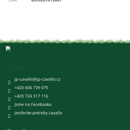
Z
á
p
a
Kontakt
t
í
jp-cavallo
@
jp-cavallo.cz
+420 606 739 075
+420 724 317 116
Jsme na Facebooku
jezdecke.potreby.cavallo