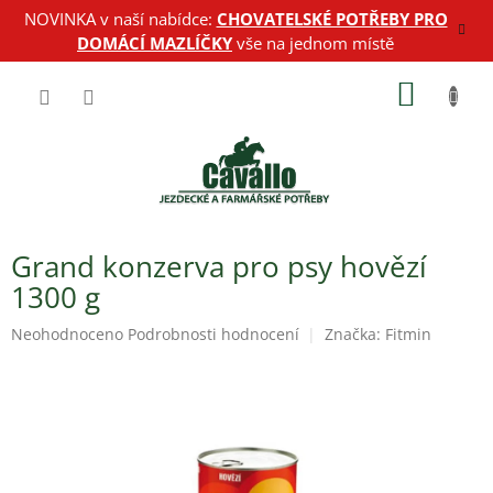
Přejít
NOVINKA v naší nabídce:
CHOVATELSKÉ POTŘEBY PRO
na
DOMÁCÍ MAZLÍČKY
vše na jednom místě
obsah
NÁKUP
KOŠÍK
Grand konzerva pro psy hovězí
1300 g
Průměrné
Neohodnoceno
Podrobnosti hodnocení
Značka:
Fitmin
hodnocení
produktu
je
0,0
z
5
hvězdiček.