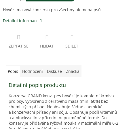
Hovězí masová konzerva pro všechny plemena psů
Detailní informace
ZEPTAT SE
HLÍDAT
SDÍLET
Popis
Hodnocení
Diskuze
Značka
Detailní popis produktu
Konzerva GRAND konz. pes hovězí je kompletní krmivo
pro psy, vytvořeno z čerstvého masa (min. 60%) bez
chemických přísad. Neobsahuje žádné chemické
a konzervační přísady ani sóju. Obsahuje podíl vitaminů
a aminokyselin v přírodní nepozměněné formě. Do
konzerv je přidávána rýžová mouka v maximální míře 0-2
% z důvodu zahuštění masové složky.