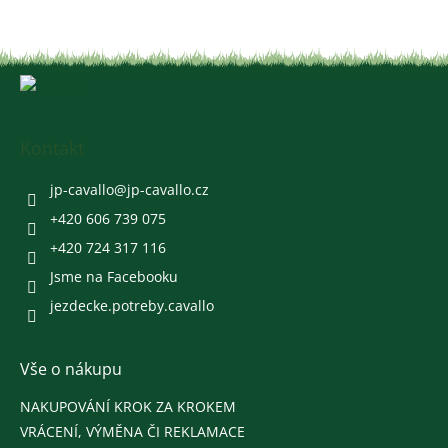
Z
á
p
a
Kontakt
t
í
jp-cavallo
@
jp-cavallo.cz
+420 606 739 075
+420 724 317 116
Jsme na Facebooku
jezdecke.potreby.cavallo
Vše o nákupu
NAKUPOVÁNÍ KROK ZA KROKEM
VRÁCENÍ, VÝMĚNA ČI REKLAMACE