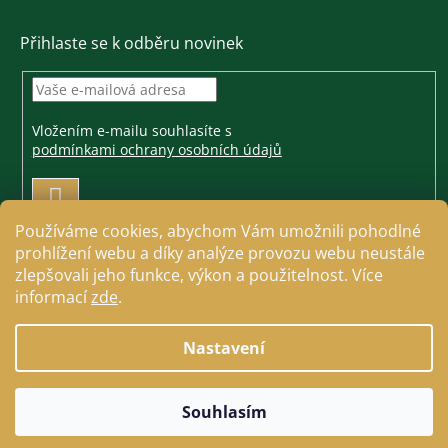
Přihlaste se k odběru novinek
Vložením e-mailu souhlasíte s
podmínkami ochrany osobních údajů
PŘIHLÁSIT
SE
Používáme cookies, abychom Vám umožnili pohodlné
prohlížení webu a díky analýze provozu webu neustále
zlepšovali jeho funkce, výkon a použitelnost. Více
informací
zde
.
Vytvořil Shoptet
Nastavení
Copyright 2026
Jezdecké a farmářské potřeby Cavallo
.
Souhlasím
Všechna práva vyhrazena.