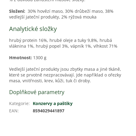
Složení:
30% hovězí maso, 30% drůbeží maso, 38%
vedlejší jateční produkty, 2% rýžová mouka
Analytické složky
hrubý protein 16%, hrubé oleje a tuky 9,8%, hrubá
vláknina 1%, hrubý popel 3%, vápník 1%, vlhkost 71%
Hmotnost:
1300 g
Vedlejší jateční produkty jsou zbytky masa a jiné tkáně,
které se prvotně nezpracovávají. Jde například o ořezky
masa, vnitřnosti, krev, kůži, tuk či droby.
Doplňkové parametry
Kategorie
:
Konzervy a paštiky
EAN
:
8594029441897