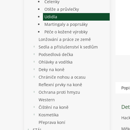
p
Čelenky
a
Otěže a průvlečky
n
Udidla
e
Martingaly a poprsáky
l
Péče o kožené výrobky
Lonžování a práce ze země
Sedla a příslušenství k sedlům
Podsedlová dečka
Ohlávky a vodítka
Deky na koně
Chrániče nohou a ocasu
Reflexní prvky na koně
Popi
Ochrana proti hmyzu
Western
Det
Čištění na koně
Kosmetika
Hack
Přeprava koní
Měkc
STÁJ