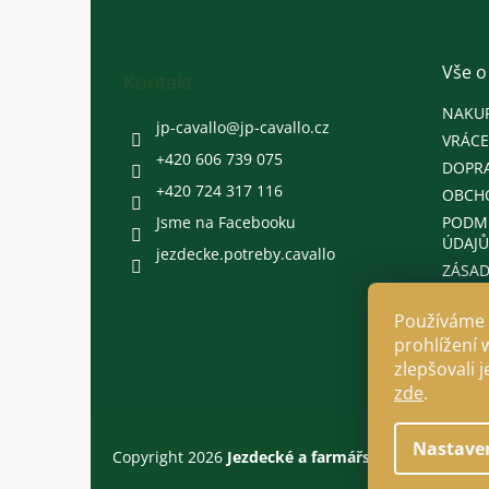
p
a
t
Vše o
Kontakt
í
NAKU
jp-cavallo
@
jp-cavallo.cz
VRÁCE
+420 606 739 075
DOPRA
+420 724 317 116
OBCH
Jsme na Facebooku
PODM
ÚDAJŮ
jezdecke.potreby.cavallo
ZÁSAD
Používáme 
prohlížení 
zlepšovali 
zde
.
Nastave
Copyright 2026
Jezdecké a farmářské potřeby Cava