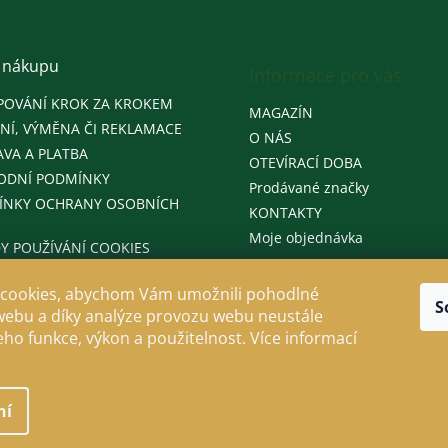
 nákupu
Informace pro vás
POVÁNÍ KROK ZA KROKEM
MAGAZÍN
NÍ, VÝMĚNA ČI REKLAMACE
O NÁS
VA A PLATBA
OTEVÍRACÍ DOBA
ODNÍ PODMÍNKY
Prodávané značky
ÍNKY OCHRANY OSOBNÍCH
KONTAKTY
Moje objednávka
Y POUŽÍVÁNÍ COOKIES
cookies, abychom Vám umožnili pohodlné
S
webu a díky analýze provozu webu neustále
jeho funkce, výkon a použitelnost. Více informací
ní
llo
. Všechna práva vyhrazena.