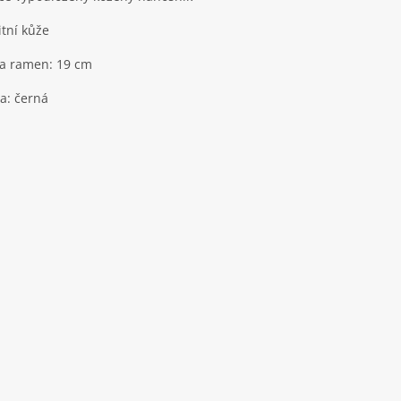
itní kůže
a ramen: 19 cm
a: černá