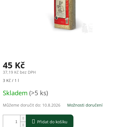
45 Kč
37,19 Kč bez DPH
Měrná
3 Kč / 1 l
cena:
Skladem
(>5 ks)
Můžeme doručit do:
10.8.2026
Možnosti doručení
Přidat do košíku