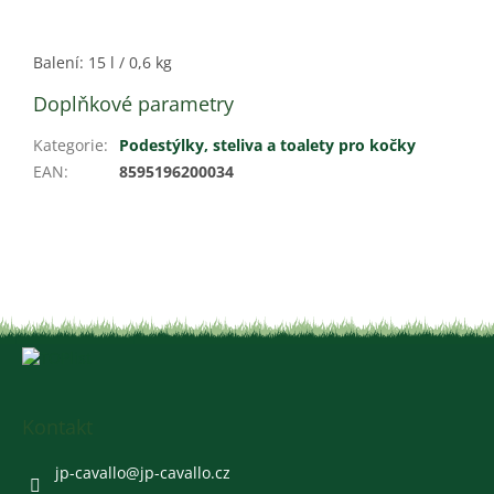
Balení: 15 l / 0,6 kg
Doplňkové parametry
Kategorie
:
Podestýlky, steliva a toalety pro kočky
EAN
:
8595196200034
Z
á
p
a
Kontakt
t
í
jp-cavallo
@
jp-cavallo.cz