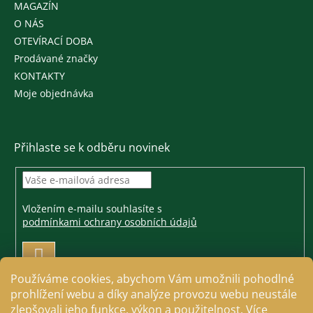
MAGAZÍN
O NÁS
OTEVÍRACÍ DOBA
Prodávané značky
KONTAKTY
Moje objednávka
Přihlaste se k odběru novinek
Vložením e-mailu souhlasíte s
podmínkami ochrany osobních údajů
PŘIHLÁSIT
SE
Používáme cookies, abychom Vám umožnili pohodlné
prohlížení webu a díky analýze provozu webu neustále
zlepšovali jeho funkce, výkon a použitelnost. Více