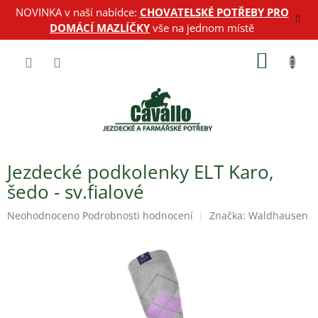
Přejít
NOVINKA v naší nabídce:
CHOVATELSKÉ POTŘEBY PRO
na
DOMÁCÍ MAZLÍČKY
vše na jednom místě
obsah
NÁKUP
KOŠÍK
Jezdecké podkolenky ELT Karo,
šedo - sv.fialové
Průměrné
Neohodnoceno
Podrobnosti hodnocení
Značka:
Waldhausen
hodnocení
produktu
je
0,0
z
5
hvězdiček.