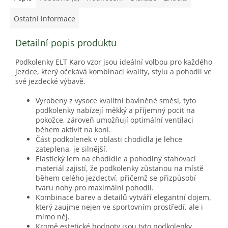
Ostatní informace
Detailní popis produktu
Podkolenky ELT Karo vzor jsou ideální volbou pro každého
jezdce, který očekává kombinaci kvality, stylu a pohodlí ve
své jezdecké výbavě.
Vyrobeny z vysoce kvalitní bavlněné směsi, tyto
podkolenky nabízejí měkký a příjemný pocit na
pokožce, zároveň umožňují optimální ventilaci
během aktivit na koni.
Část podkolenek v oblasti chodidla je lehce
zateplena, je silnější.
Elastický lem na chodidle a pohodlný stahovací
materiál zajistí, že podkolenky zůstanou na místě
během celého jezdectví, přičemž se přizpůsobí
tvaru nohy pro maximální pohodlí.
Kombinace barev a detailů vytváří elegantní dojem,
který zaujme nejen ve sportovním prostředí, ale i
mimo něj.
Kromě estetické hodnoty jsou tyto podkolenky