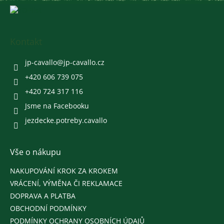
Z
á
p
a
Kontakt
t
í
jp-cavallo
@
jp-cavallo.cz
+420 606 739 075
+420 724 317 116
Jsme na Facebooku
jezdecke.potreby.cavallo
Vše o nákupu
NAKUPOVÁNÍ KROK ZA KROKEM
VRÁCENÍ, VÝMĚNA ČI REKLAMACE
DOPRAVA A PLATBA
OBCHODNÍ PODMÍNKY
PODMÍNKY OCHRANY OSOBNÍCH ÚDAJŮ