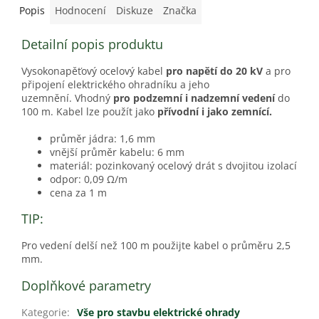
Popis
Hodnocení
Diskuze
Značka
Detailní popis produktu
Vysokonapěťový ocelový kabel
pro napětí do 20 kV
a pro
připojení elektrického ohradníku a jeho
uzemnění. Vhodný
pro podzemní i nadzemní vedení
do
100 m. Kabel lze použít jako
přívodní i jako zemnící.
průměr jádra: 1,6 mm
vnější průměr kabelu: 6 mm
materiál: pozinkovaný ocelový drát s dvojitou izolací
odpor: 0,09 Ω/m
cena za 1 m
TIP:
Pro vedení delší než 100 m použijte kabel o průměru 2,5
mm.
Doplňkové parametry
Kategorie
:
Vše pro stavbu elektrické ohrady