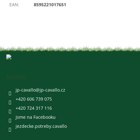
EAN
:
8595221017651
Z
á
p
a
Kontakt
t
í
jp-cavallo
@
jp-cavallo.cz
+420 606 739 075
+420 724 317 116
Jsme na Facebooku
jezdecke.potreby.cavallo