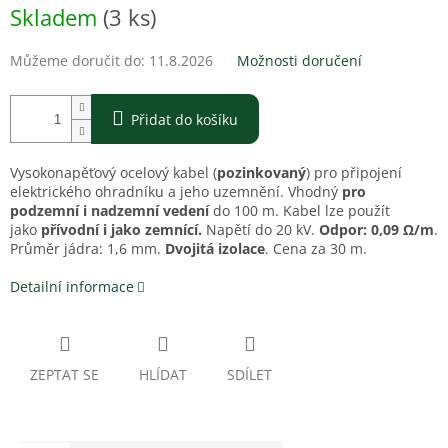
Skladem
(3 ks)
Můžeme doručit do:
11.8.2026
Možnosti doručení
Přidat do košíku
Vysokonapěťový ocelový kabel (
pozinkovaný
) pro připojení
elektrického ohradníku a jeho uzemnění. Vhodný
pro
podzemní i nadzemní vedení
do 100 m. Kabel lze použít
jako
přívodní i jako zemnící.
Napětí do 20 kV.
O
dpor: 0,09 Ω/m
.
P
růměr jádra: 1,6 mm.
Dvojitá izolace
. C
ena za 30 m.
Detailní informace
ZEPTAT SE
HLÍDAT
SDÍLET