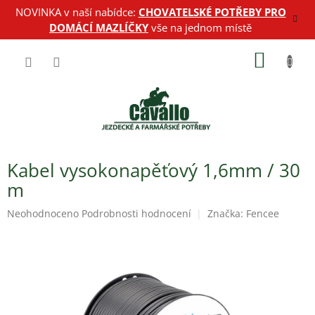
Přejít
NOVINKA v naší nabídce:
CHOVATELSKÉ POTŘEBY PRO
na
DOMÁCÍ MAZLÍČKY
vše na jednom místě
obsah
NÁKUP
KOŠÍK
Kabel vysokonapěťový 1,6mm / 30
m
Průměrné
Neohodnoceno
Podrobnosti hodnocení
Značka:
Fencee
hodnocení
produktu
je
0,0
z
5
hvězdiček.