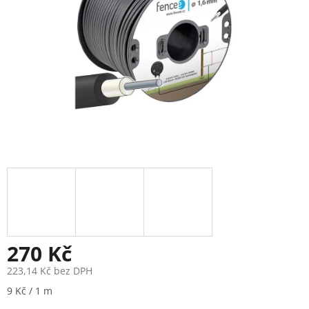
270 Kč
223,14 Kč bez DPH
Měrná
9 Kč / 1 m
cena: