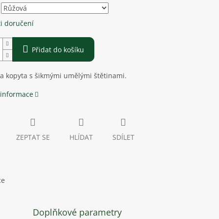
i doručení
Přidat do košíku
a kopyta s šikmými umělými štětinami.
 informace
ZEPTAT SE
HLÍDAT
SDÍLET
ce
Doplňkové parametry