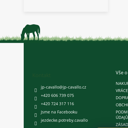
Z
á
p
a
t
Vše o
Kontakt
í
NAKU
jp-cavallo
@
jp-cavallo.cz
VRÁCE
+420 606 739 075
DOPRA
+420 724 317 116
OBCH
Jsme na Facebooku
PODM
ÚDAJŮ
jezdecke.potreby.cavallo
ZÁSAD