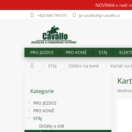
Přejít
NOVINKA v naší n
na
obsah
+420 606 739 075
jp-cavallo@jp-cavallo.cz
PRO JEZDCE
PRO KONĚ
STÁJ
ELEKT
Domů
STÁJ
Čištění na koně
Kartáč na k
P
Kart
o
Přeskočit
s
Kategorie
Průměr
Neoho
kategorie
t
hodnoc
r
produk
PRO JEZDCE
a
je
PRO KONĚ
n
0,0
STÁJ
z
n
5
í
Držáky a sítě
hvězdič