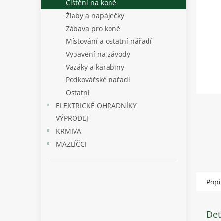
p
Čištění na koně
a
Žlaby a napáječky
n
Zábava pro koně
e
Místování a ostatní nářadí
l
Vybavení na závody
Vazáky a karabiny
Podkovářské nařadí
Ostatní
ELEKTRICKÉ OHRADNÍKY
VÝPRODEJ
KRMIVA
MAZLÍČCI
Popi
Det