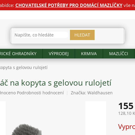
abídce:
CHOVATELSKÉ POTŘEBY PRO DOMÁCÍ MAZLÍČKY
vše n
HLEDAT
RICKÉ OHRADNÍKY
VÝPRODEJ
KRMIVA
MAZLÍČCI
opyta s gelovou rulojetí
áč na kopyta s gelovou rulojetí
né
dnoceno
Podrobnosti hodnocení
Značka:
Waldhausen
ení
155
tu
128,10 
Měrná
Vypr
cena:
ek.