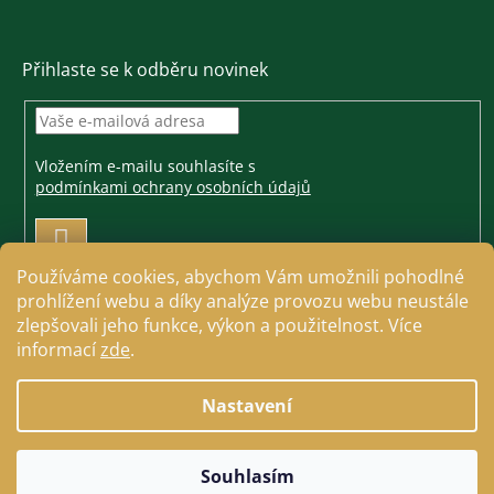
Přihlaste se k odběru novinek
Vložením e-mailu souhlasíte s
podmínkami ochrany osobních údajů
PŘIHLÁSIT
SE
Používáme cookies, abychom Vám umožnili pohodlné
prohlížení webu a díky analýze provozu webu neustále
zlepšovali jeho funkce, výkon a použitelnost. Více
informací
zde
.
Vytvořil Shoptet
Nastavení
Copyright 2026
Jezdecké a farmářské potřeby Cavallo
.
Souhlasím
Všechna práva vyhrazena.