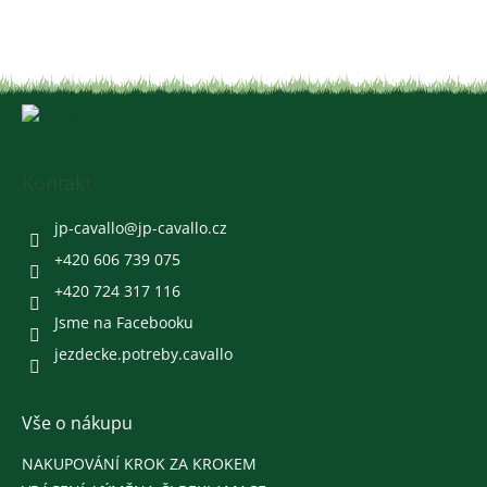
Z
á
p
a
Kontakt
t
í
jp-cavallo
@
jp-cavallo.cz
+420 606 739 075
+420 724 317 116
Jsme na Facebooku
jezdecke.potreby.cavallo
Vše o nákupu
NAKUPOVÁNÍ KROK ZA KROKEM