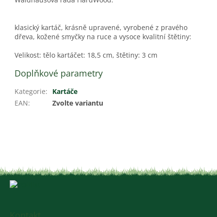
klasický kartáč, krásně upravené, vyrobené z pravého
dřeva, kožené smyčky na ruce a vysoce kvalitní štětiny:
Velikost: tělo kartáčet: 18,5 cm, štětiny: 3 cm
Doplňkové parametry
Kategorie
:
Kartáče
EAN
:
Zvolte variantu
Z
á
p
a
Kontakt