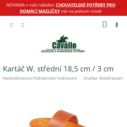
Přejít
NOVINKA v naší nabídce:
CHOVATELSKÉ POTŘEBY PRO
na
DOMÁCÍ MAZLÍČKY
vše na jednom místě
obsah
NÁKUP
KOŠÍK
Kartáč W. střední 18,5 cm / 3 cm
Průměrné
Neohodnoceno
Podrobnosti hodnocení
Značka:
Waldhausen
hodnocení
produktu
je
0,0
z
5
hvězdiček.