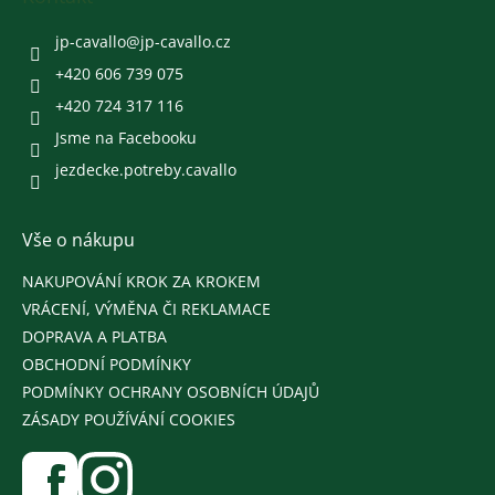
t
í
jp-cavallo
@
jp-cavallo.cz
+420 606 739 075
+420 724 317 116
Jsme na Facebooku
jezdecke.potreby.cavallo
Vše o nákupu
NAKUPOVÁNÍ KROK ZA KROKEM
VRÁCENÍ, VÝMĚNA ČI REKLAMACE
DOPRAVA A PLATBA
OBCHODNÍ PODMÍNKY
PODMÍNKY OCHRANY OSOBNÍCH ÚDAJŮ
ZÁSADY POUŽÍVÁNÍ COOKIES