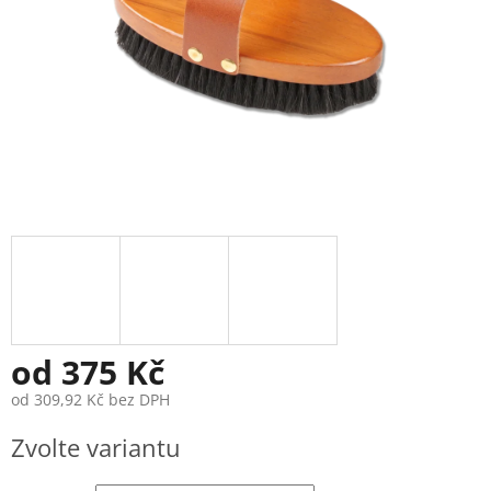
od
375 Kč
od
309,92 Kč
bez DPH
Měrná
Zvolte variantu
cena: