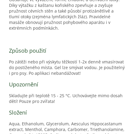
Díky výtažku z kaštanu koňského zpevňuje a zvyšuje
pružnost cévních stěn a také působí protizánětlivě a
tlumí otoky (zejména lymfatických žláz). Pravidelné
masáže obnovují pružnost pohybového aparátu i v
extrémních podmínkách.
Způsob použití
Po zátěži nebo při výskytu těžkostí 1-2x denně vmasírovat
do postiženého místa. Gel lze smývat vodou. Je použitelný
i pro psy. Po aplikaci nebandážovat!
Upozornění
Skladujte při teplotě 15 - 25 °C. Uchovávejte mimo dosah
dětí! Pouze pro zvířata!
Složení
Aqua, Ethanolum, Glycerolum, Aesculus Hippocastanum
extract, Menthol, Camphora, Carbomer, Triethanolamine,