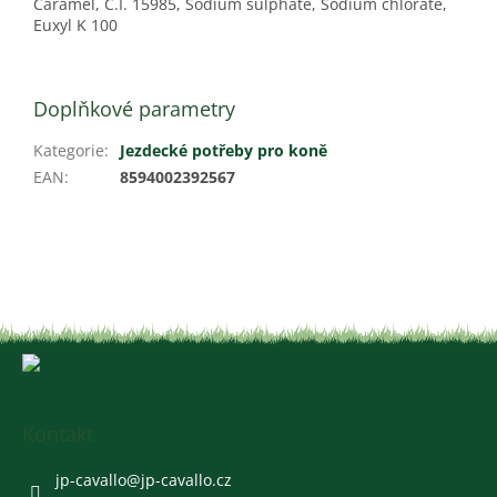
Caramel, C.I. 15985, Sodium sulphate, Sodium chlorate,
Euxyl K 100
Doplňkové parametry
Kategorie
:
Jezdecké potřeby pro koně
EAN
:
8594002392567
Z
á
p
a
Kontakt
t
í
jp-cavallo
@
jp-cavallo.cz