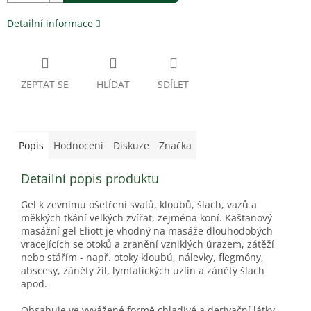
Detailní informace
ZEPTAT SE
HLÍDAT
SDÍLET
Popis
Hodnocení
Diskuze
Značka
Detailní popis produktu
Gel k zevnímu ošetření svalů, kloubů, šlach, vazů a
měkkých tkání velkých zvířat, zejména koní. Kaštanový
masážní gel Eliott je vhodný na masáže dlouhodobých
vracejících se otoků a zranění vzniklých úrazem, zátěží
nebo stářím - např. otoky kloubů, nálevky, flegmóny,
abscesy, záněty žil, lymfatických uzlin a záněty šlach
apod.
Obsahuje ve vyvážené formě chladivé a derivační látky.