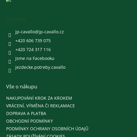
á
p
a
Kontakt
t
í
jp-cavallo
@
jp-cavallo.cz
+420 606 739 075
+420 724 317 116
Jsme na Facebooku
jezdecke.potreby.cavallo
Vše o nákupu
NAKUPOVÁNÍ KROK ZA KROKEM
VRÁCENÍ, VÝMĚNA ČI REKLAMACE
DOPRAVA A PLATBA
OBCHODNÍ PODMÍNKY
PODMÍNKY OCHRANY OSOBNÍCH ÚDAJŮ
ZÁSADY POUŽÍVÁNÍ COOKIES