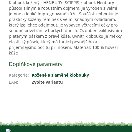
Klobouk kožený - HENBURY. SCIPPIS klobouk Henbury
působí silným a robustním dojmem. Je vyroben z velmi
jemné a lehké impregnované kůže. Součást klobouku je
praktický kožený řemínek s velmi snadným ovládáním,
který lze lehce odejmout. Je vybaven větracími očky pro
snadné odvětrání v horkých dnech. Ozdoben exklusivním
pleteným páskem z pravé kůže. Uvnitř klobouku je měkký
elastický pásek, který má funkci pevnějšího a
příjemnějšího pocitu při nošení. Materiál: 100 % hovězí
kůže
Doplňkové parametry
Kategorie
:
Kožené a slaměné klobouky
EAN
:
Zvolte variantu
Z