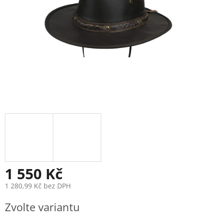
1 550 Kč
1 280,99 Kč bez DPH
Měrná
Zvolte variantu
cena: