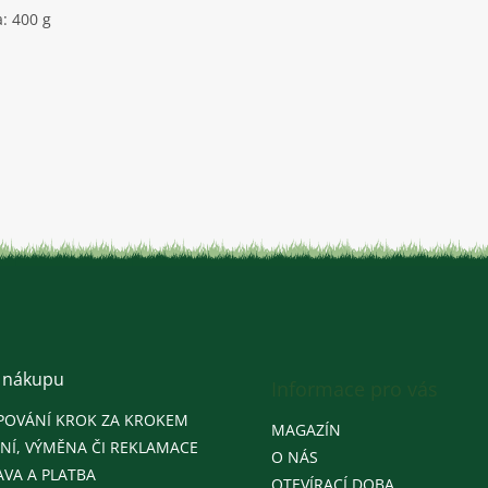
: 400 g
 nákupu
Informace pro vás
POVÁNÍ KROK ZA KROKEM
MAGAZÍN
NÍ, VÝMĚNA ČI REKLAMACE
O NÁS
VA A PLATBA
OTEVÍRACÍ DOBA