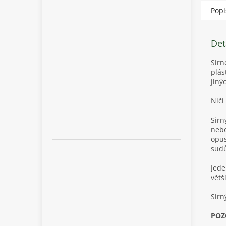
Popi
Det
Sirn
plás
jiný
Ničí
Sirn
nebo
opus
sudů
Jede
větš
Sirn
POZO