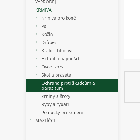
p
VÝPRODEJ
a
KRMIVA
n
Krmiva pro koně
e
Psi
l
Kočky
Drůbež
Králíci, hlodavci
Holubi a papoušci
Ovce, kozy
Skot a prasata
Ochrana proti škudcům a
parazitům
Zrniny a šroty
Ryby a rybáři
Pomůcky při krmení
MAZLÍČCI