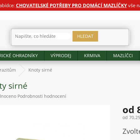
abídce:
CHOVATELSKÉ POTŘEBY PRO DOMÁCÍ MAZLÍČKY
vše n
HLEDAT
RICKÉ OHRADNÍKY
VÝPRODEJ
KRMIVA
MAZLÍČCI
razitům
Knoty sirné
ty sirné
né
dnoceno
Podrobnosti hodnocení
ení
od
tu
od
70,25
Měrná
Zvolt
cena:
ek.