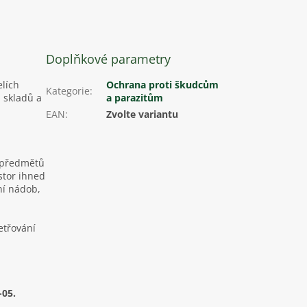
Doplňkové parametry
elích
Ochrana proti škudcům
Kategorie
:
 skladů a
a parazitům
EAN
:
Zvolte variantu
h předmětů
stor ihned
ní nádob,
etřování
-05.