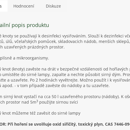
s
Hodnocení
Diskuze
ailní popis produktu
é knoty se používají k desinfekci vysiřováním. Slouží k dezinfekci vč
tů, úlů, včelařských pomůcek, skladovacích nádob, menších sklepů,
ch uzavřených prázdných prostor.
 plísně a mikroorganismy.
ý knot (knoty) zavěste na drát v bezpečné vzdálenosti od hořlavýc
 umístěte do sirné lampy, zapalte a nechte působit sirný dým. Pro
ťte a uzavřete. Po 2 hodinách vyvětrejte. Možno použít i k vysiřová
 apod. - v tom případě zavěste do nádoby a tu uzavřete.
n sirný knot vystačí na cca 50 l uzavřeného prostoru (nádoby). K oš
3
ích prostor nad 5m
použijte sirnou svíci
ý knot můžeme též zavěsit do sirné lampy
R: Při hoření se uvolňuje oxid siřičitý, toxický plyn, CAS 7446-09