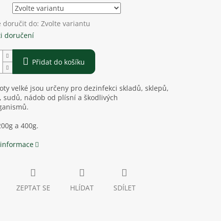
doručit do:
Zvolte variantu
i doručení
Přidat do košíku
oty velké jsou určeny pro dezinfekci skladů, sklepů,
, sudů, nádob od plísní a škodlivých
ganismů.
200g a 400g.
 informace
ZEPTAT SE
HLÍDAT
SDÍLET