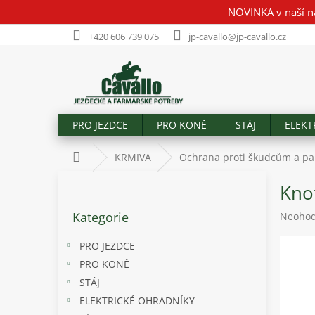
Přejít
NOVINKA v naší n
na
obsah
+420 606 739 075
jp-cavallo@jp-cavallo.cz
PRO JEZDCE
PRO KONĚ
STÁJ
ELEKT
Domů
KRMIVA
Ochrana proti škudcům a pa
P
Kno
o
Přeskočit
s
Kategorie
Průměr
Neoho
kategorie
t
hodnoc
r
produk
PRO JEZDCE
a
je
PRO KONĚ
n
0,0
STÁJ
z
n
5
í
ELEKTRICKÉ OHRADNÍKY
hvězdič