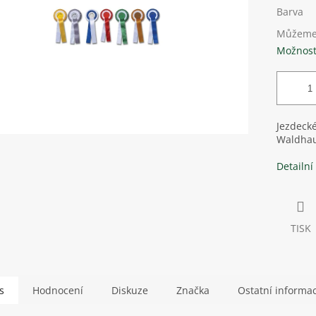
Barva
Můžeme 
Možnost
Jezdecké
Waldhau
Detailní
TISK
s
Hodnocení
Diskuze
Značka
Ostatní informa