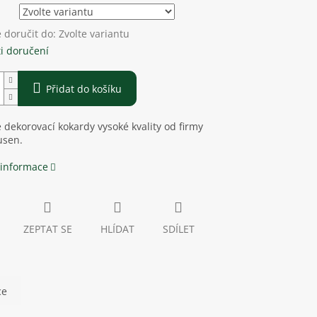
doručit do:
Zvolte variantu
i doručení
Přidat do košíku
 dekorovací kokardy vysoké kvality od firmy
sen.
 informace
ZEPTAT SE
HLÍDAT
SDÍLET
ce