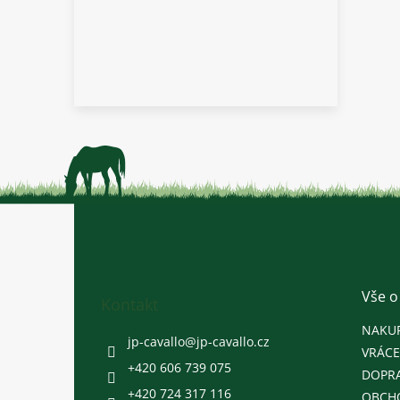
Z
á
p
a
t
Vše o
Kontakt
í
NAKU
jp-cavallo
@
jp-cavallo.cz
VRÁCE
+420 606 739 075
DOPRA
+420 724 317 116
OBCH