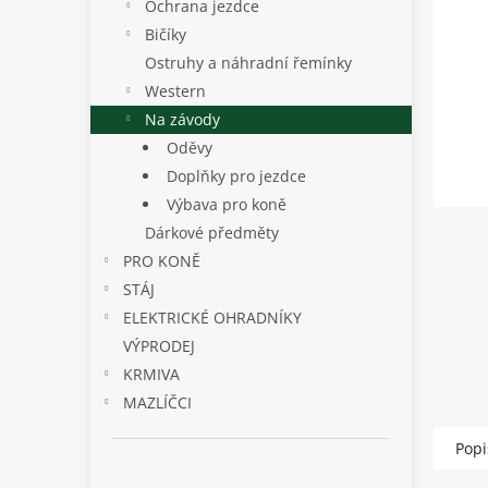
p
Ochrana jezdce
a
Bičíky
n
Ostruhy a náhradní řemínky
e
Western
l
Na závody
Oděvy
Doplňky pro jezdce
Výbava pro koně
Dárkové předměty
PRO KONĚ
STÁJ
ELEKTRICKÉ OHRADNÍKY
VÝPRODEJ
KRMIVA
MAZLÍČCI
Popi