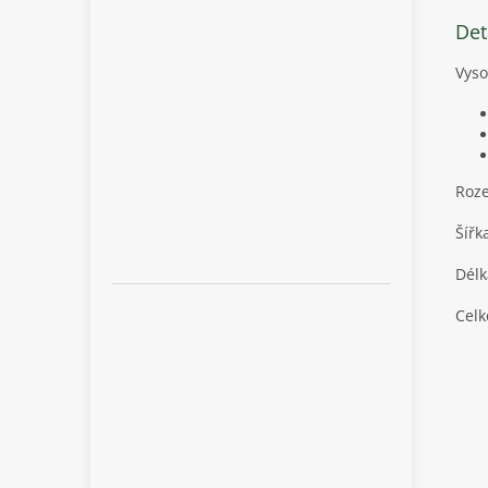
Det
Vyso
Roze
Šířk
Délk
Celk