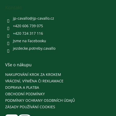
p
a
Kontakt
t
í
jp-cavallo
@
jp-cavallo.cz
+420 606 739 075
+420 724 317 116
Jsme na Facebooku
jezdecke.potreby.cavallo
Vše o nákupu
NAKUPOVÁNÍ KROK ZA KROKEM
VRÁCENÍ, VÝMĚNA ČI REKLAMACE
DOPRAVA A PLATBA
OBCHODNÍ PODMÍNKY
PODMÍNKY OCHRANY OSOBNÍCH ÚDAJŮ
ZÁSADY POUŽÍVÁNÍ COOKIES