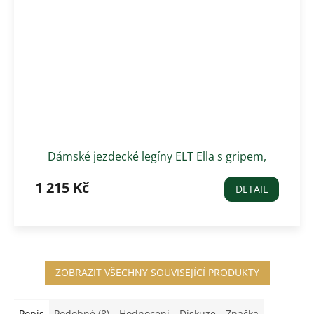
Dámské jezdecké legíny ELT Ella s gripem,
tmavě modrá
1 215 Kč
DETAIL
ZOBRAZIT VŠECHNY SOUVISEJÍCÍ PRODUKTY
Popis
Podobné (8)
Hodnocení
Diskuze
Značka