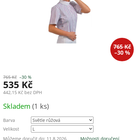
765 Kč
–30 %
765 Kč
–30 %
535 Kč
442,15 Kč bez DPH
Měrná
Skladem
(1 ks)
cena:
Barva
Velikost
Můžeme doručit do:
11.8.2026
Možnosti doručení