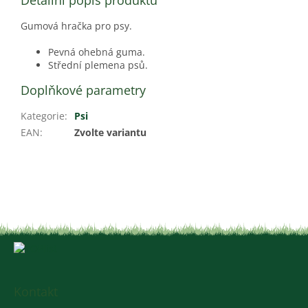
Detailní popis produktu
Gumová hračka pro psy.
Pevná ohebná guma.
Střední plemena psů.
Doplňkové parametry
Kategorie
:
Psi
EAN
:
Zvolte variantu
Z
á
p
a
Kontakt
t