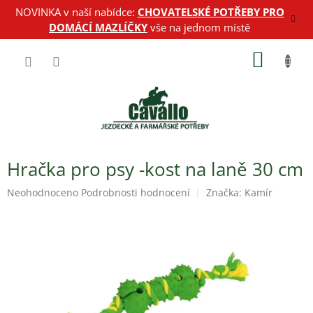
Přejít
NOVINKA v naší nabídce:
CHOVATELSKÉ POTŘEBY PRO
na
DOMÁCÍ MAZLÍČKY
vše na jednom místě
obsah
NÁKUP
KOŠÍK
Hračka pro psy -kost na laně 30 cm
Průměrné
Neohodnoceno
Podrobnosti hodnocení
Značka:
Kamír
hodnocení
produktu
je
0,0
z
5
hvězdiček.