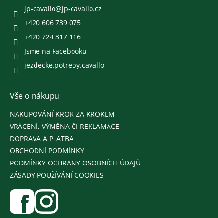
í
jp-cavallo
@
jp-cavallo.cz
+420 606 739 075
+420 724 317 116
Jsme na Facebooku
jezdecke.potreby.cavallo
Vše o nákupu
NAKUPOVÁNÍ KROK ZA KROKEM
VRÁCENÍ, VÝMĚNA ČI REKLAMACE
DOPRAVA A PLATBA
OBCHODNÍ PODMÍNKY
PODMÍNKY OCHRANY OSOBNÍCH ÚDAJŮ
ZÁSADY POUŽÍVÁNÍ COOKIES