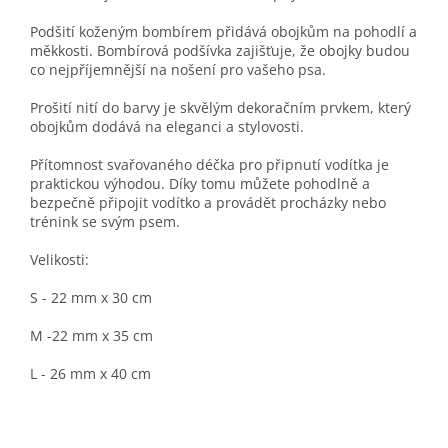
Podšití koženým bombírem přidává obojkům na pohodlí a
měkkosti. Bombírová podšívka zajišťuje, že obojky budou
co nejpříjemnější na nošení pro vašeho psa.
Prošití nití do barvy je skvělým dekoračním prvkem, který
obojkům dodává na eleganci a stylovosti.
Přítomnost svařovaného déčka pro připnutí vodítka je
praktickou výhodou. Díky tomu můžete pohodlně a
bezpečně připojit vodítko a provádět procházky nebo
trénink se svým psem.
Velikosti:
S - 22 mm x 30 cm
M -22 mm x 35 cm
L - 26 mm x 40 cm