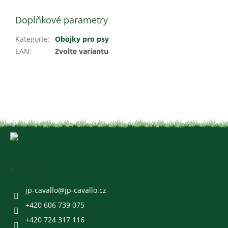
Doplňkové parametry
Kategorie
:
Obojky pro psy
EAN
:
Zvolte variantu
Z
á
p
a
Kontakt
t
í
jp-cavallo
@
jp-cavallo.cz
+420 606 739 075
+420 724 317 116