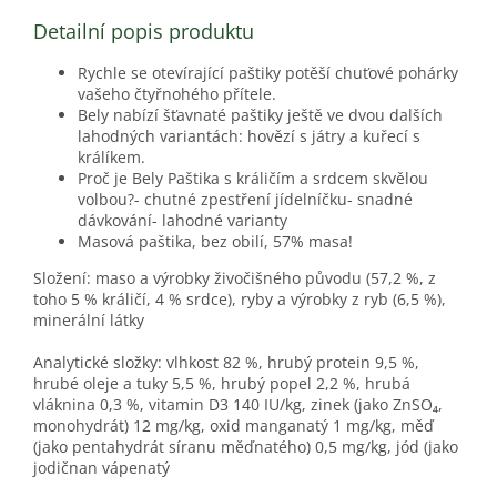
Detailní popis produktu
Rychle se otevírající paštiky potěší chuťové pohárky
vašeho čtyřnohého přítele.
Bely nabízí šťavnaté paštiky ještě ve dvou dalších
lahodných variantách: hovězí s játry a kuřecí s
králíkem.
Proč je Bely Paštika s králičím a srdcem skvělou
volbou?- chutné zpestření jídelníčku- snadné
dávkování- lahodné varianty
Masová paštika, bez obilí, 57% masa!
Složení: maso a výrobky živočišného původu (57,2 %, z
toho 5 % králičí, 4 % srdce), ryby a výrobky z ryb (6,5 %),
minerální látky
Analytické složky: vlhkost 82 %, hrubý protein 9,5 %,
hrubé oleje a tuky 5,5 %, hrubý popel 2,2 %, hrubá
vláknina 0,3 %, vitamin D3 140 IU/kg, zinek (jako ZnSO₄,
monohydrát) 12 mg/kg, oxid manganatý 1 mg/kg, měď
(jako pentahydrát síranu měďnatého) 0,5 mg/kg, jód (jako
jodičnan vápenatý