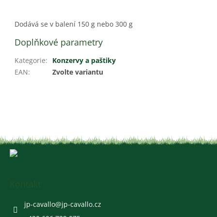
Dodává se v balení 150 g nebo 300 g
Doplňkové parametry
Kategorie
:
Konzervy a paštiky
EAN
:
Zvolte variantu
Z
á
p
a
Kontakt
t
í
jp-cavallo
@
jp-cavallo.cz