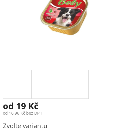
od
19 Kč
od
16,96 Kč
bez DPH
Měrná
Zvolte variantu
cena: