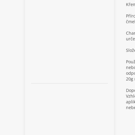
Křem
Přír
čmel
Char
urče
Slož
Použ
nebo
odpo
20g 
Dopo
Vzhl
apli
nebe