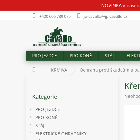
Přejít
NOVINKA v naší n
na
obsah
+420 606 739 075
jp-cavallo@jp-cavallo.cz
PRO JEZDCE
PRO KONĚ
STÁJ
ELEKT
Domů
KRMIVA
Ochrana proti škudcům a pa
P
Křem
o
Přeskočit
s
Kategorie
Průměr
Neoho
kategorie
t
hodnoc
r
produk
PRO JEZDCE
a
je
PRO KONĚ
n
0,0
STÁJ
z
n
5
í
ELEKTRICKÉ OHRADNÍKY
hvězdič