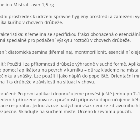
elina Mistral Layer 1,5 kg
odní prostředek k udržení správné hygieny prostředí a zamezení vý
íka kuřího v chovech drůbeže.
akteristika: Křemelina se specifickou frakcí obohacená o esenciální
ná speciálně pro potlačení výskytu roztočů v chovech drůbeže.
ení: diatomická zemina (křemelina), montmorillonit, esenciální oleje
ití: Použití i za přítomnosti drůbeže výhradně v suché formě. Aplik
 pomocí aplikátoru na povrch v kurníku – důraz klademe na místa
činku a snášky. Lze použít i jako náplň do popeliště. Orientační mn
na 1ks drůbeže v závislosti na situaci v chovu.
ručení: Po první aplikaci doporučujeme provést ještě jednu po 7–
edem k přirozené povaze a prašnosti přípravku doporučujeme bě
kace respirátor. Jednorázové nadýchání však není ze zdravotního h
zpečné. Skladujte na suchém místě. Určeno k zevnímu použití.