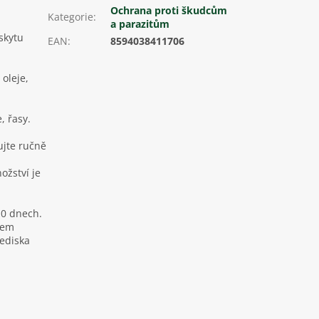
Ochrana proti škudcům
Kategorie
:
a parazitům
skytu
EAN
:
8594038411706
 oleje,
, řasy.
ujte ručně
ožství je
10 dnech.
hem
lediska