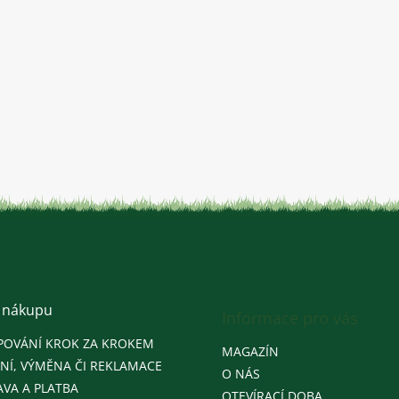
 nákupu
Informace pro vás
POVÁNÍ KROK ZA KROKEM
MAGAZÍN
NÍ, VÝMĚNA ČI REKLAMACE
O NÁS
VA A PLATBA
OTEVÍRACÍ DOBA