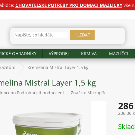
abídce:
CHOVATELSKÉ POTŘEBY PRO DOMÁCÍ MAZLÍČKY
vše n
HLEDAT
RICKÉ OHRADNÍKY
VÝPRODEJ
KRMIVA
MAZLÍČCI
razitům
Křemelina Mistral Layer 1,5 kg
elina Mistral Layer 1,5 kg
né
dnoceno
Podrobnosti hodnocení
Značka:
Mikrop®
ení
286
tu
236,36 
Měrná
Skla
cena:
ek.