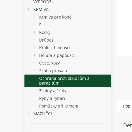
p
VÝPRODEJ
a
KRMIVA
n
Krmiva pro koně
e
Psi
l
Kočky
Drůbež
Králíci, hlodavci
Holubi a papoušci
Ovce, kozy
Skot a prasata
Ochrana proti škudcům a
parazitům
Zrniny a šroty
Ryby a rybáři
Pomůcky při krmení
Popi
MAZLÍČCI
Det