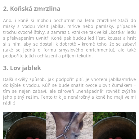
2. Koňská zmrzlina
Ano, i koně si mohou pochutnat na letní zmrzlině! Stačí do
misky s vodou vložit jablka, mrkve nebo pamlsky, případně
trochu ovocné šťávy, a zamrazit. Vznikne tak velká „kostka“ ledu
s překvapením uvnitř. Koně pak budou led lízat, kousat a hrát
si s ním, aby se dostali k dobrotě – kromě toho, že se zabaví
(také se jedná o formu smyslového enrichmentu), ale také
podpoříte jejich ochlazení a příjem tekutin.
3. Lov jablek
Další skvělý způsob, jak podpořit pití, je vhození jablka/mrkve
do kýble s vodou. Kůň se bude snažit ovoce ulovit čumákem –
tím se nejen zabaví, ale zároveň „nenápadně“ rovněž zvýšíte
jeho pitný režim. Tento trik je nenáročný a koně ho mají velmi
rádi :)