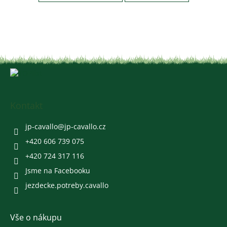
Z
á
p
a
Kontakt
t
í
jp-cavallo
@
jp-cavallo.cz
+420 606 739 075
+420 724 317 116
Jsme na Facebooku
jezdecke.potreby.cavallo
Vše o nákupu