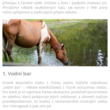
přístupu k čerstvé vodě, můžete u koní i podpořit motivaci pít.
Přinášíme několik osvědčených tipů, jak koním v létě pitný
režim zpříjemnit a zvýšit jejich příjem tekutin.
1. Vodní bar
Kromě klasického žlabu s čistou vodou můžete nabídnout
„vodní bar“ – několik kbelíků/žlabů s různě ochucenou vodou.
Pro koně je to zajímavá forma obohacení prostředí (enrichment
ve výběhu), která podporuje jejich zvědavost, a zároveň zvyšuje
pravděpodobnost, že budou s nestandardně chutnající vodou
více interagovat a pak více pít.