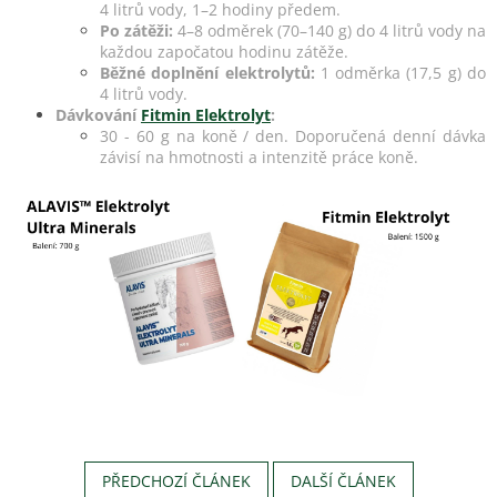
4 litrů vody, 1–2 hodiny předem.
Po zátěži:
4–8 odměrek (70–140 g) do 4 litrů vody na
každou započatou hodinu zátěže.
Běžné doplnění elektrolytů:
1 odměrka (17,5 g) do
4 litrů vody.
Dávkování
Fitmin Elektrolyt
:
30 - 60 g na koně / den. Doporučená denní dávka
závisí na hmotnosti a intenzitě práce koně.
PŘEDCHOZÍ ČLÁNEK
DALŠÍ ČLÁNEK