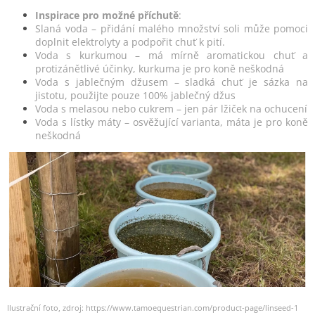
Inspirace pro možné příchutě
:
Slaná voda – přidání malého množství soli může pomoci
doplnit elektrolyty a podpořit chuť k pití.
Voda s kurkumou – má mírně aromatickou chuť a
protizánětlivé účinky, kurkuma je pro koně neškodná
Voda s jablečným džusem – sladká chuť je sázka na
jistotu, použijte pouze 100% jablečný džus
Voda s melasou nebo cukrem – jen pár lžiček na ochucení
Voda s lístky máty – osvěžující varianta, máta je pro koně
neškodná
Ilustrační foto, zdroj: https://www.tamoequestrian.com/product-page/linseed-1