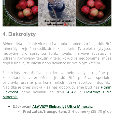
4. Elektrolyty
Během léta se koně více potí a spolu s potem ztrácejí důležité
minerály – zejména sodík, draslík a chlorid. Tyto elektrolyty jsou
nezbytné pro správnou funkci svalů, nervové soustavy a
udržení rovnováhy tekutin v těle. Pokud je nedoplníme, může
dojít k únavě, ztuhlosti nebo dokonce ke svalovým křečím.
Elektrolyty lze přidávat do krmiva nebo vody – nejlépe po
konzultaci s veterinářem. Je důležité používat speciální
přípravky určené pro koně, nikoli lidské sportovní doplňky.
Nabídka je dnes široká – za nás doporučujeme buď náš
Fitmin
Elektrolyt
nebo novinku na trhu
ALAVIS™ Elektrolyt Ultra
Minerals
Dávkování
ALAVIS™ Elektrolyt Ultra Minerals
:
Před zátěží/transportem:
2–4 odměrky (35–70 g) do