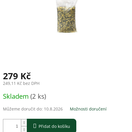
279 Kč
249,11 Kč bez DPH
Měrná
Skladem
(2 ks)
cena:
Můžeme doručit do:
10.8.2026
Možnosti doručení
Přidat do košíku