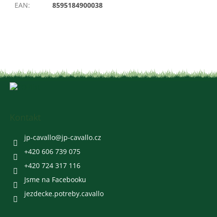
EAN
:
8595184900038
Z
á
p
a
Kontakt
t
í
jp-cavallo
@
jp-cavallo.cz
+420 606 739 075
+420 724 317 116
Jsme na Facebooku
jezdecke.potreby.cavallo