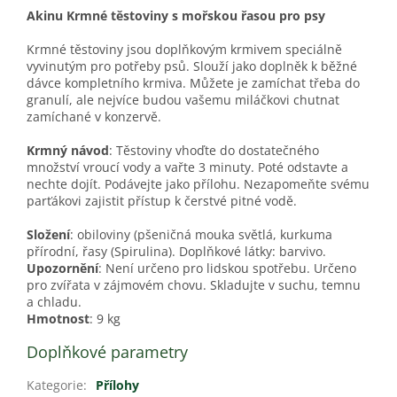
Akinu Krmné těstoviny s mořskou řasou pro psy
Krmné těstoviny jsou doplňkovým krmivem speciálně
vyvinutým pro potřeby psů. Slouží jako doplněk k běžné
dávce kompletního krmiva. Můžete je zamíchat třeba do
granulí, ale nejvíce budou vašemu miláčkovi chutnat
zamíchané v konzervě.
Krmný návod
: Těstoviny vhoďte do dostatečného
množství vroucí vody a vařte 3 minuty. Poté odstavte a
nechte dojít. Podávejte jako přílohu. Nezapomeňte svému
parťákovi zajistit přístup k čerstvé pitné vodě.
Složení
: obiloviny (pšeničná mouka světlá, kurkuma
přírodní, řasy (Spirulina). Doplňkové látky: barvivo.
Upozornění
: Není určeno pro lidskou spotřebu. Určeno
pro zvířata v zájmovém chovu. Skladujte v suchu, temnu
a chladu.
Hmotnost
: 9 kg
Doplňkové parametry
Kategorie
:
Přílohy