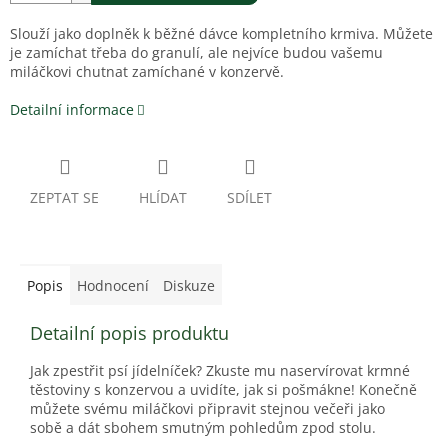
Slouží jako doplněk k běžné dávce kompletního krmiva. Můžete
je zamíchat třeba do granulí, ale nejvíce budou vašemu
miláčkovi chutnat zamíchané v konzervě.
Detailní informace
ZEPTAT SE
HLÍDAT
SDÍLET
Popis
Hodnocení
Diskuze
Detailní popis produktu
Jak zpestřit psí jídelníček? Zkuste mu naservírovat krmné
těstoviny s konzervou a uvidíte, jak si pošmákne! Konečně
můžete svému miláčkovi připravit stejnou večeři jako
sobě a dát sbohem smutným pohledům zpod stolu.