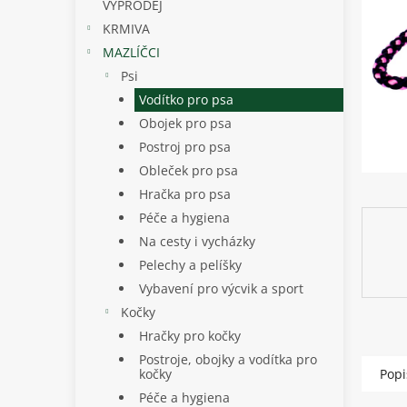
p
VÝPRODEJ
a
KRMIVA
n
MAZLÍČCI
e
Psi
l
Vodítko pro psa
Obojek pro psa
Postroj pro psa
Obleček pro psa
Hračka pro psa
Péče a hygiena
Na cesty i vycházky
Pelechy a pelíšky
Vybavení pro výcvik a sport
Kočky
Hračky pro kočky
Postroje, obojky a vodítka pro
kočky
Popi
Péče a hygiena