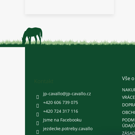
Z
á
p
a
t
Vše o
Kontakt
í
NAKU
jp-cavallo
@
jp-cavallo.cz
VRÁCE
+420 606 739 075
DOPRA
+420 724 317 116
OBCH
Jsme na Facebooku
PODM
ÚDAJŮ
jezdecke.potreby.cavallo
ZÁSAD