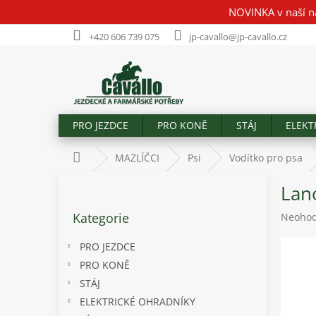
Přejít
NOVINKA v naší n
na
obsah
+420 606 739 075
jp-cavallo@jp-cavallo.cz
PRO JEZDCE
PRO KONĚ
STÁJ
ELEKT
Domů
MAZLÍČCI
Psi
Vodítko pro psa
P
Lan
o
Přeskočit
s
Kategorie
Průměr
Neoho
kategorie
t
hodnoc
r
produk
PRO JEZDCE
a
je
PRO KONĚ
n
0,0
STÁJ
z
n
5
í
ELEKTRICKÉ OHRADNÍKY
hvězdič