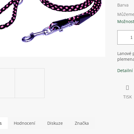
Barva
Můžeme 
Možnost
Lanové p
plemen
Detailní
TISK
s
Hodnocení
Diskuze
Značka