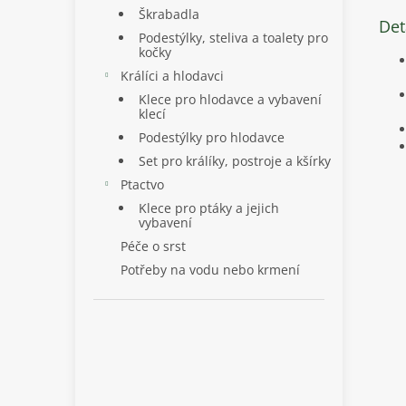
Škrabadla
Det
Podestýlky, steliva a toalety pro
kočky
Králíci a hlodavci
Klece pro hlodavce a vybavení
klecí
Podestýlky pro hlodavce
Set pro králíky, postroje a kšírky
Ptactvo
Klece pro ptáky a jejich
vybavení
Péče o srst
Potřeby na vodu nebo krmení