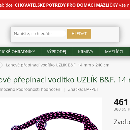
abídce:
CHOVATELSKÉ POTŘEBY PRO DOMÁCÍ MAZLÍČKY
vše n
HLEDAT
RICKÉ OHRADNÍKY
VÝPRODEJ
KRMIVA
MAZLÍČCI
Lanové přepínací vodítko UZLÍK B&F. 14 mm x 240 cm
ové přepínací vodítko UZLÍK B&F. 1
né
dnoceno
Podrobnosti hodnocení
Značka:
BAFPET
ení
461
tu
380,99 
Měrná
Zvolt
cena:
ek.