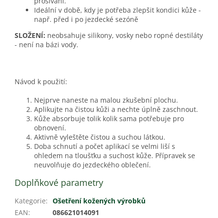
prošívání.
Ideální v době, kdy je potřeba zlepšit kondici kůže -
např. před i po jezdecké sezóně
SLOŽENÍ:
neobsahuje silikony, vosky nebo ropné destiláty
- není na bázi vody.
Návod k použití:
Nejprve naneste na malou zkušební plochu.
Aplikujte na čistou kůži a nechte úplně zaschnout.
Kůže absorbuje tolik kolik sama potřebuje pro
obnovení.
Aktivně vyleštěte čistou a suchou látkou.
Doba schnutí a počet aplikací se velmi liší s
ohledem na tloušťku a suchost kůže. Přípravek se
neuvolňuje do jezdeckého oblečení.
Doplňkové parametry
Kategorie
:
Ošetření kožených výrobků
EAN
:
086621014091