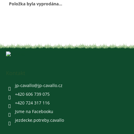
Položka byla vyprodána…
Z
á
p
a
Kontakt
t
í
jp-cavallo
@
jp-cavallo.cz
+420 606 739 075
+420 724 317 116
Jsme na Facebooku
jezdecke.potreby.cavallo