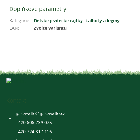
Doplňkové parametry
Kategorie
:
Dětské jezdecké rajtky, kalhoty a legíny
EAN
:
Zvolte variantu
Z
á
p
a
Kontakt
t
í
jp-cavallo
@
jp-cavallo.cz
+420 606 739 075
+420 724 317 116