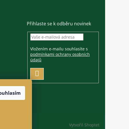
Přihlaste se k odběru novinek
Vložením e-mailu souhlasíte s
podmínkami ochrany osobních
údajů
PŘIHLÁSIT
SE
ouhlasím
Vytvořil Shoptet