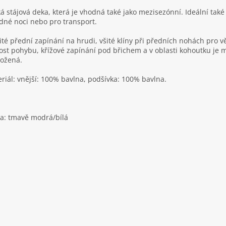
á stájová deka, která je vhodná také jako mezisezónní. Ideální také
dné noci nebo pro transport.
ité přední zapínání na hrudi, všité klíny při předních nohách pro vě
ost pohybu, křížové zapínání pod břichem a v oblasti kohoutku je 
ožená.
riál: vnější: 100% bavlna, podšívka: 100% bavlna.
a: tmavě modrá/bílá