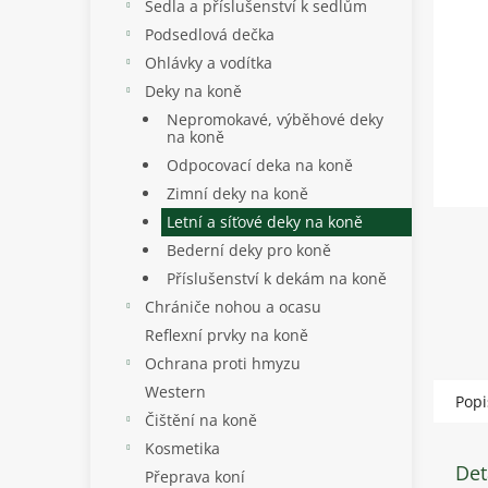
p
Sedla a příslušenství k sedlům
a
Podsedlová dečka
n
Ohlávky a vodítka
e
Deky na koně
l
Nepromokavé, výběhové deky
na koně
Odpocovací deka na koně
Zimní deky na koně
Letní a síťové deky na koně
Bederní deky pro koně
Příslušenství k dekám na koně
Chrániče nohou a ocasu
Reflexní prvky na koně
Ochrana proti hmyzu
Western
Popi
Čištění na koně
Kosmetika
Det
Přeprava koní