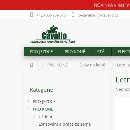
Přejít
NOVINKA v naší n
na
obsah
+420 606 739 075
jp-cavallo@jp-cavallo.cz
PRO JEZDCE
PRO KONĚ
STÁJ
ELEKT
Domů
PRO KONĚ
Deky na koně
Letní 
P
Let
o
Přeskočit
s
Kategorie
Průměr
Neoho
kategorie
t
hodnoc
r
produk
PRO JEZDCE
a
je
PRO KONĚ
n
0,0
Uždění
z
n
5
í
Lonžování a práce ze země
hvězdič