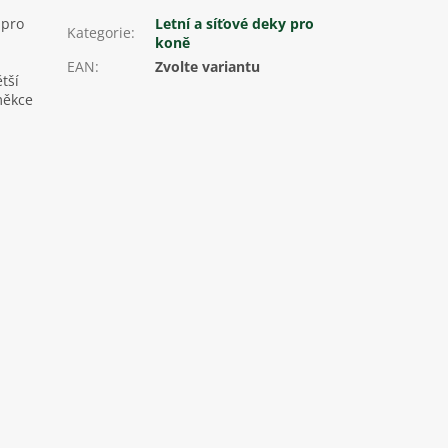
 pro
Letní a síťové deky pro
Kategorie
:
koně
EAN
:
Zvolte variantu
tší
měkce