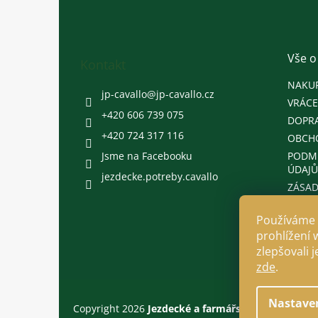
á
p
a
t
Vše o
Kontakt
í
NAKU
jp-cavallo
@
jp-cavallo.cz
VRÁCE
+420 606 739 075
DOPRA
+420 724 317 116
OBCH
Jsme na Facebooku
PODM
ÚDAJŮ
jezdecke.potreby.cavallo
ZÁSAD
Používáme 
prohlížení 
zlepšovali 
zde
.
Nastave
Copyright 2026
Jezdecké a farmářské potřeby Cava