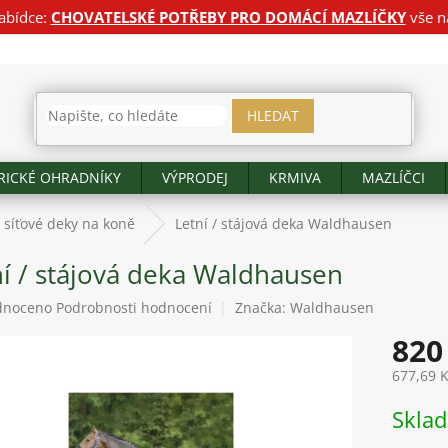
abídce:
CHOVATELSKÉ POTŘEBY PRO DOMÁCÍ MAZLÍČKY
vše n
HLEDAT
RICKÉ OHRADNÍKY
VÝPRODEJ
KRMIVA
MAZLÍČCI
a síťové deky na koně
Letní / stájová deka Waldhausen
ní / stájová deka Waldhausen
né
dnoceno
Podrobnosti hodnocení
Značka:
Waldhausen
ení
820
tu
677,69 
Měrná
Skla
cena:
ek.