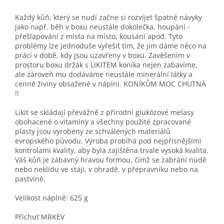
Každý kůň, který se nudí začne si rozvíjet špatné návyky
jako např. běh v boxu neustále dokolečka, houpání -
přešlapování z místa na místo, kousání apod. Tyto
problémy lze jednoduše vyřešit tím, že jim dáme něco na
práci v době, kdy jsou uzavřeny v boxu. Zavěšením v
prostoru boxu držák s LIKITEM koníka nejen zabavíme,
ale zároveň mu dodáváme neustále minerální látky a
cenné živiny obsažené v náplni. KONÍKŮM MOC CHUTNÁ
!!
Likit se skládají převážně z přírodní glukózové melasy
obohacené o vitamíny a všechny použité zpracované
plasty jsou vyrobeny ze schválených materiálů
evropského původu. Výroba probíhá pod nejpřísnějšími
kontrolami kvality, aby byla zajištěna trvale vysoká kvalita.
Váš kůň je zábavný hravou formou, čímž se zabrání nudě
nebo neklidu ve stáji, v ohradě, v přepravníku nebo na
pastvině.
Velikost náplně: 625 g
Příchuť MRKEV