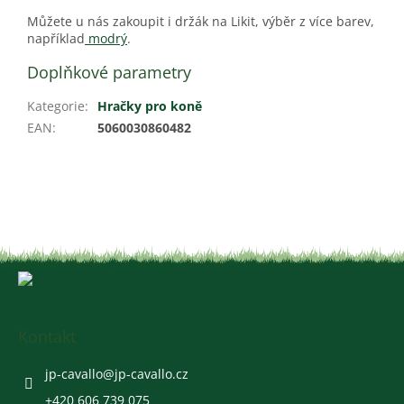
Můžete u nás zakoupit i držák na Likit, výběr z více barev,
například
modrý
.
Doplňkové parametry
Kategorie
:
Hračky pro koně
EAN
:
5060030860482
Z
á
p
a
Kontakt
t
í
jp-cavallo
@
jp-cavallo.cz
+420 606 739 075