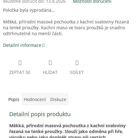
Můžeme doručit do:
13.8.2026
Možnosti doručení
Položka byla vyprodána…
Měkká, přírodní masová pochoutka z kachní svaloviny řezaná
na tenké proužky. Kachní maso ve tvaru proužků je snadno
odtrhnutelné na menší části.
Detailní informace
ZEPTAT SE
HLÍDAT
SDÍLET
Popis
Hodnocení
Diskuze
Detailní popis produktu
Měkká, přírodní masová pochoutka z kachní svaloviny
řezaná na tenké proužky. Slouží jako odměna při hře,
výcviku nebo jako doplněk stravy při cestách.