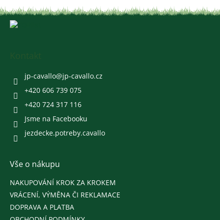
Z
á
p
a
Kontakt
t
í
jp-cavallo
@
jp-cavallo.cz
+420 606 739 075
+420 724 317 116
Jsme na Facebooku
jezdecke.potreby.cavallo
Vše o nákupu
NAKUPOVÁNÍ KROK ZA KROKEM
VRÁCENÍ, VÝMĚNA ČI REKLAMACE
DOPRAVA A PLATBA
OBCHODNÍ PODMÍNKY