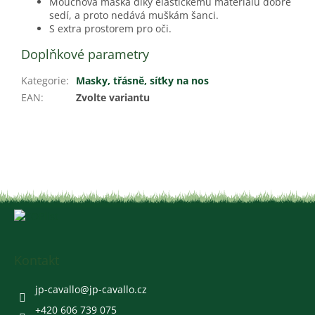
Mouchová maska ​​díky elastickému materiálu dobře
sedí, a proto nedává muškám šanci.
S extra prostorem pro oči.
Doplňkové parametry
Kategorie
:
Masky, třásně, síťky na nos
EAN
:
Zvolte variantu
Z
á
p
a
Kontakt
t
í
jp-cavallo
@
jp-cavallo.cz
+420 606 739 075