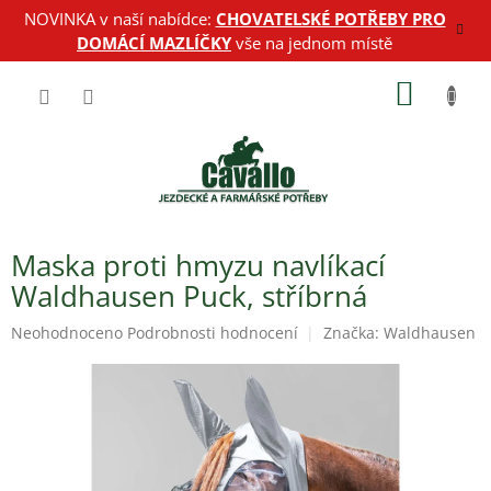
Přejít
NOVINKA v naší nabídce:
CHOVATELSKÉ POTŘEBY PRO
na
DOMÁCÍ MAZLÍČKY
vše na jednom místě
obsah
NÁKUP
KOŠÍK
Maska proti hmyzu navlíkací
Waldhausen Puck, stříbrná
Průměrné
Neohodnoceno
Podrobnosti hodnocení
Značka:
Waldhausen
hodnocení
produktu
je
0,0
z
5
hvězdiček.