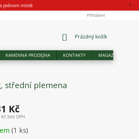
a jednom místě
Přihlášení
NÁKUPNÍ
Prázdný košík
KOŠÍK
KAMENNÁ PRODEJNA
KONTAKTY
MAGAZÍN
Hod
 střední plemena
31 Kč
2 Kč bez DPH
dem
(1 ks)