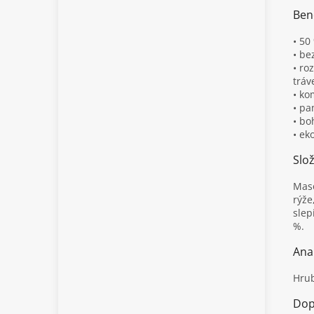
Ben
• 50
• be
• ro
tráv
• ko
• pa
• bo
• ek
Slo
Maso
rýže
slep
%.
Anal
Hrub
Dop