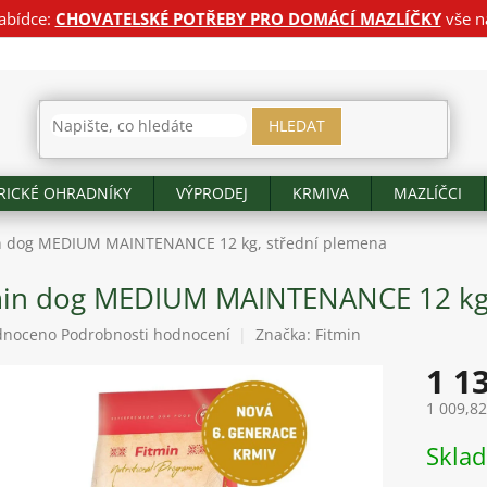
abídce:
CHOVATELSKÉ POTŘEBY PRO DOMÁCÍ MAZLÍČKY
vše n
HLEDAT
RICKÉ OHRADNÍKY
VÝPRODEJ
KRMIVA
MAZLÍČCI
n dog MEDIUM MAINTENANCE 12 kg, střední plemena
min dog MEDIUM MAINTENANCE 12 kg,
né
dnoceno
Podrobnosti hodnocení
Značka:
Fitmin
ení
1 1
tu
1 009,8
Měrná
Skla
cena:
ek.