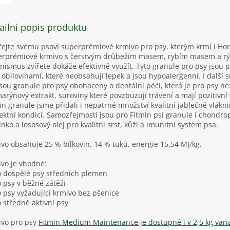
ailní popis produktu
ejte svému psovi superprémiové krmivo pro psy, kterým krmí i Hor
rprémiové krmivo s čerstvým drůbežím masem, rybím masem a rýží
nismus zvířete dokáže efektivně využít. Tyto granule pro psy jsou p
 obilovinami, které neobsahují lepek a jsou hypoalergenní. I další s
jsou granule pro psy obohaceny o dentální péči, která je pro psy n
arýnový extrakt, suroviny které povzbuzují trávení a mají pozitivní 
in granule jsme přidali i nepatrné množství kvalitní jablečné vlákni
ektní kondici. Samozřejmostí jsou pro Fitmin psí granule i chondro
nko a lososový olej pro kvalitní srst, kůži a imunitní systém psa.
vo obsahuje 25 % bílkovin, 14 % tuků, energie 15,54 MJ/kg.
vo je vhodné:
o dospělé psy středních plemen
o psy v běžné zátěži
o psy vyžadující krmivo bez pšenice
o středně aktivní psy
vo pro psy
Fitmin Medium Maintenance je dostupné i v 2,5 kg vari