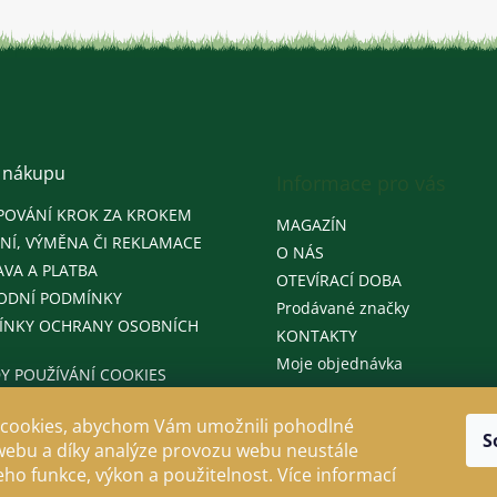
 nákupu
Informace pro vás
POVÁNÍ KROK ZA KROKEM
MAGAZÍN
NÍ, VÝMĚNA ČI REKLAMACE
O NÁS
VA A PLATBA
OTEVÍRACÍ DOBA
ODNÍ PODMÍNKY
Prodávané značky
ÍNKY OCHRANY OSOBNÍCH
KONTAKTY
Moje objednávka
Y POUŽÍVÁNÍ COOKIES
cookies, abychom Vám umožnili pohodlné
S
webu a díky analýze provozu webu neustále
jeho funkce, výkon a použitelnost. Více informací