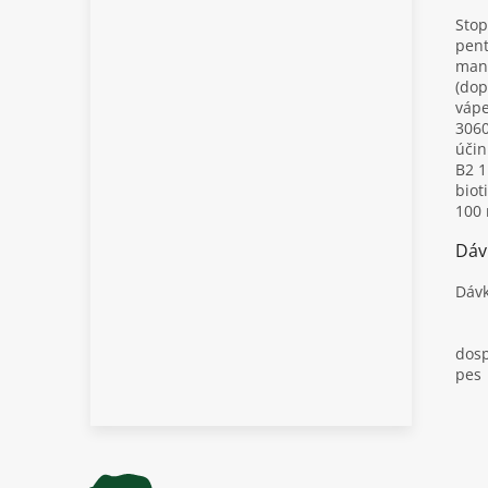
Stop
pent
mang
(dop
váp
3060
účin
B2 1
biot
100
Dáv
Dávk
dosp
pes