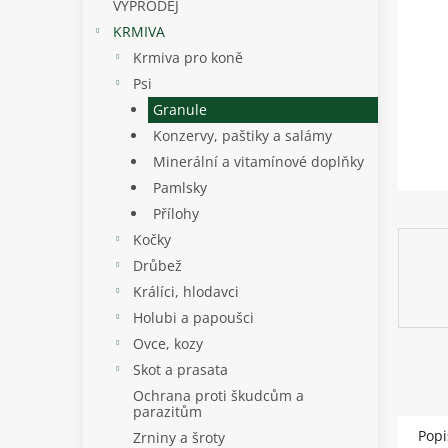
p
VÝPRODEJ
a
KRMIVA
n
Krmiva pro koně
e
Psi
l
Granule
Konzervy, paštiky a salámy
Minerální a vitamínové doplňky
Pamlsky
Přílohy
Kočky
Drůbež
Králíci, hlodavci
Holubi a papoušci
Ovce, kozy
Skot a prasata
Ochrana proti škudcům a
parazitům
Popi
Zrniny a šroty