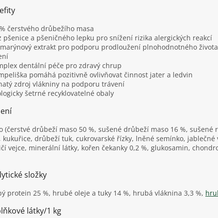
efity
 % čerstvého drůbežího masa
z pšenice a pšeničného lepku pro snížení rizika alergických reakcí
zmarýnový extrakt pro podporu prodloužení plnohodnotného života 
ení
mplex dentální péče pro zdravý chrup
mpeliška pomáhá pozitivně ovlivňovat činnost jater a ledvin
hatý zdroj vlákniny na podporu trávení
ologicky šetrné recyklovatelné obaly
žení
 (čerstvé drůbeží maso 50 %, sušené drůbeží maso 16 %, sušené ry
, kukuřice, drůbeží tuk, cukrovarské řízky, lněné semínko, jablečné v
ičí vejce, minerální látky, kořen čekanky 0,2 %, glukosamin, chondroi
ytické složky
ý protein 25 %, hrubé oleje a tuky 14 %, hrubá vláknina 3,3 %,
hru
lňkové látky/1 kg