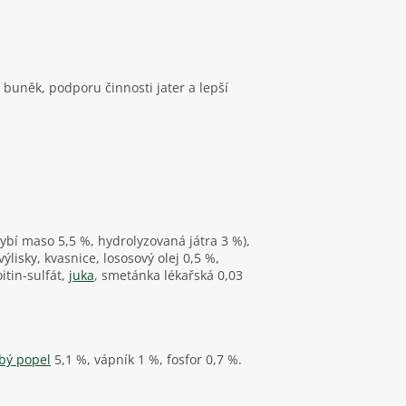
buněk, podporu činnosti jater a lepší
bí maso 5,5 %, hydrolyzovaná játra 3 %),
ýlisky, kvasnice, lososový olej 0,5 %,
tin-sulfát,
juka
, smetánka lékařská 0,03
bý popel
5,1 %, vápník 1 %, fosfor 0,7 %.