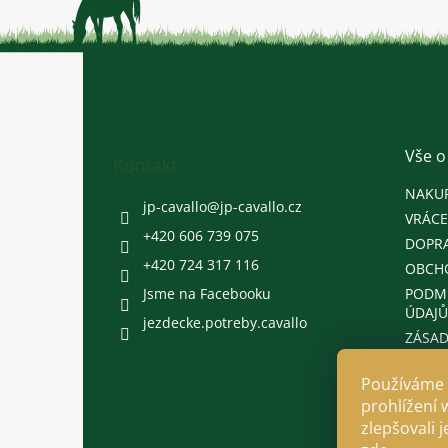
Z
á
p
a
t
Vše o
Kontakt
í
NAKU
jp-cavallo
@
jp-cavallo.cz
VRÁCE
+420 606 739 075
DOPRA
+420 724 317 116
OBCH
Jsme na Facebooku
PODM
ÚDAJŮ
jezdecke.potreby.cavallo
ZÁSAD
Používáme 
prohlížení 
zlepšovali 