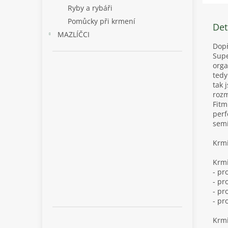
Ryby a rybáři
Pomůcky při krmení
Det
MAZLÍČCI
Dopř
Supe
orga
tedy
tak 
rozm
Fitm
perf
semí
Krmi
Krmi
- pr
- pr
- pr
- pr
Krmi