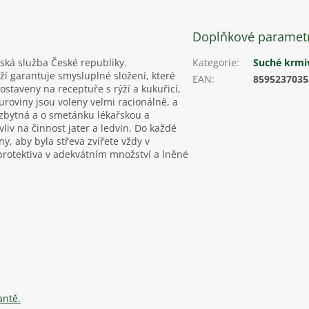
Doplňkové paramet
ská služba České republiky.
Kategorie
:
Suché krmi
 garantuje smysluplné složení, které
EAN
:
8595237035
ostaveny na receptuře s rýží a kukuřicí,
uroviny jsou voleny velmi racionálně, a
ezbytná a o smetánku lékařskou a
vliv na činnost jater a ledvin. Do každé
ny, aby byla střeva zvířete vždy v
protektiva v adekvátním množství a lněné
antě.