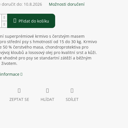
doručit do:
10.8.2026
Možnosti doručení
Přidat do košíku
ní superprémiové krmivo s čerstvým masem
ro střední psy s hmotností od 15 do 30 kg. Krmivo
e 50 % čerstvého masa, chondroprotektiva pro
vývoj kloubů a lososový olej pro kvalitní srst a kůži.
e vhodné pro psy se standartní zátěží a běžným
 životem.
 informace
ZEPTAT SE
HLÍDAT
SDÍLET