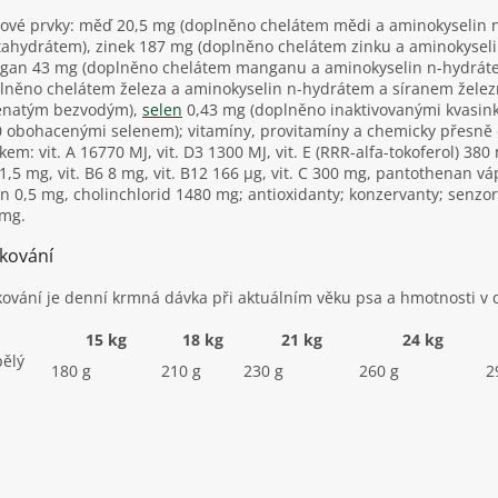
ové prvky: měď 20,5 mg (doplněno chelátem mědi a aminokyselin
ahydrátem), zinek 187 mg (doplněno chelátem zinku a aminokysel
an 43 mg (doplněno chelátem manganu a aminokyselin n-hydrát
lněno chelátem železa a aminokyselin n-hydrátem a síranem želez
enatým bezvodým),
selen
0,43 mg (doplněno inaktivovanými kvasin
 obohacenými selenem); vitamíny, provitamíny a chemicky přesně 
kem: vit. A 16770 MJ, vit. D3 1300 MJ, vit. E (RRR-alfa-tokoferol) 380
1,5 mg, vit. B6 8 mg, vit. B12 166 µg, vit. C 300 mg, pantothenan vá
in 0,5 mg, cholinchlorid 1480 mg; antioxidanty; konzervanty; senzo
 mg.
kování
ování je denní krmná dávka při aktuálním věku psa a hmotnosti v d
15 kg
18 kg
21 kg
24 kg
ělý
180 g
210 g
230 g
260 g
2