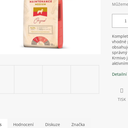
Můžeme 
Komplet
vhodné p
obsahuj
správný 
Krmivo j
aktivním
Detailní
TISK
s
Hodnocení
Diskuze
Značka