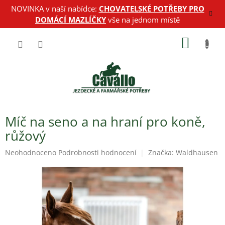
Přejít
NOVINKA v naší nabídce:
CHOVATELSKÉ POTŘEBY PRO
na
DOMÁCÍ MAZLÍČKY
vše na jednom místě
obsah
NÁKUP
KOŠÍK
Míč na seno a na hraní pro koně,
růžový
Průměrné
Neohodnoceno
Podrobnosti hodnocení
Značka:
Waldhausen
hodnocení
produktu
je
0,0
z
5
hvězdiček.