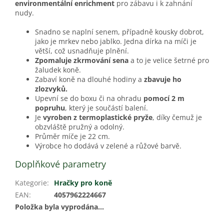
e
nvironmentální enrichment
pro zábavu i
k zahnání
nudy.
Snadno se naplní senem, případně kousky dobrot,
jako je mrkev nebo jablko. Jedna dírka na míči je
větší, což usnadňuje plnění.
Zpomaluje zkrmování sena
a to je velice šetrné pro
žaludek koně.
Zabaví koně na dlouhé hodiny a
zbavuje ho
zlozvyků.
Upevní se do boxu či na ohradu
pomocí 2 m
popruhu
, který je součástí balení.
Je
vyroben z
termoplastické pryže
, díky čemuž je
obzvláště pružný a odolný.
Průměr míče je 22 cm.
Výrobce ho dodává v zelené a růžové barvě.
Doplňkové parametry
Kategorie
:
Hračky pro koně
EAN
:
4057962224667
Položka byla vyprodána…