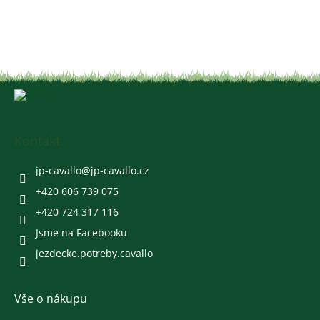
Z
á
p
a
Kontakt
t
í
jp-cavallo
@
jp-cavallo.cz
+420 606 739 075
+420 724 317 116
Jsme na Facebooku
jezdecke.potreby.cavallo
Vše o nákupu