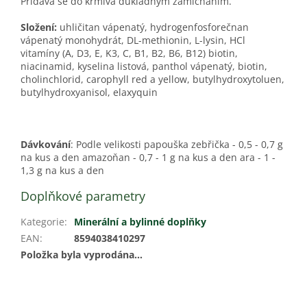
Přidává se do krmiva důkladným zamícháním.
Složení:
uhličitan vápenatý, hydrogenfosforečnan
vápenatý monohydrát, DL-methionin, L-lysin, HCl
vitamíny (A, D3, E, K3, C, B1, B2, B6, B12) biotin,
niacinamid, kyselina listová, panthol vápenatý, biotin,
cholinchlorid, carophyll red a yellow, butylhydroxytoluen,
butylhydroxyanisol, elaxyquin
Dávkování
: Podle velikosti papouška zebřička - 0,5 - 0,7 g
na kus a den amazoňan - 0,7 - 1 g na kus a den ara - 1 -
1,3 g na kus a den
Doplňkové parametry
Kategorie
:
Minerální a bylinné doplňky
EAN
:
8594038410297
Položka byla vyprodána…