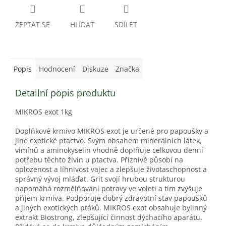
ZEPTAT SE
HLÍDAT
SDÍLET
Popis
Hodnocení
Diskuze
Značka
Detailní popis produktu
MIKROS exot 1kg
Doplňkové krmivo MIKROS exot je určené pro papoušky a
jiné exotické ptactvo. Svým obsahem minerálních látek,
vimínů a aminokyselin vhodně doplňuje celkovou denní
potřebu těchto živin u ptactva. Příznivě působí na
oplozenost a líhnivost vajec a zlepšuje životaschopnost a
správný vývoj mláďat. Grit svojí hrubou strukturou
napomáhá rozmělňování potravy ve voleti a tím zvyšuje
příjem krmiva. Podporuje dobrý zdravotní stav papoušků
a jiných exotických ptáků. MIKROS exot obsahuje bylinný
extrakt Biostrong, zlepšující činnost dýchacího aparátu.