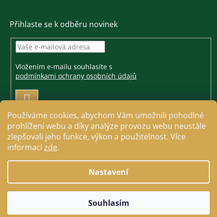
Přihlaste se k odběru novinek
Vložením e-mailu souhlasíte s
podmínkami ochrany osobních údajů
PŘIHLÁSIT
SE
Používáme cookies, abychom Vám umožnili pohodlné
prohlížení webu a díky analýze provozu webu neustále
zlepšovali jeho funkce, výkon a použitelnost. Více
informací
zde
.
Vytvořil Shoptet
Nastavení
Copyright 2026
Jezdecké a farmářské potřeby Cavallo
.
Souhlasím
Všechna práva vyhrazena.