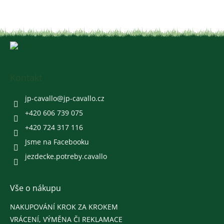
Z
á
p
a
Kontakt
t
í
jp-cavallo
@
jp-cavallo.cz
+420 606 739 075
+420 724 317 116
Jsme na Facebooku
jezdecke.potreby.cavallo
Vše o nákupu
NAKUPOVÁNÍ KROK ZA KROKEM
VRÁCENÍ, VÝMĚNA ČI REKLAMACE