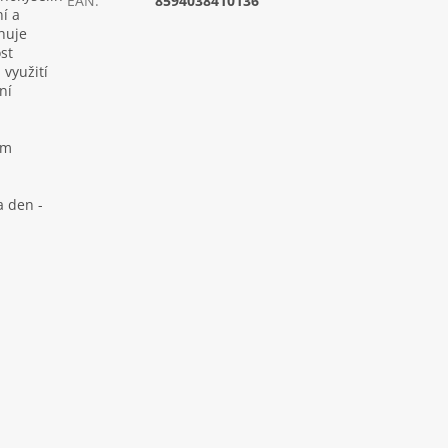
EAN
:
8594038410136
í a
huje
st
 využití
ní
ým
a den -