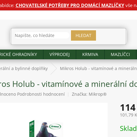
abídce:
CHOVATELSKÉ POTŘEBY PRO DOMÁCÍ MAZLÍČKY
vše n
HLEDAT
RICKÉ OHRADNÍKY
VÝPRODEJ
KRMIVA
MAZLÍČCI
rální a bylinné doplňky
Mikros Holub - vitamínové a mineráln
ros Holub - vitamínové a minerální d
né
dnoceno
Podrobnosti hodnocení
Značka:
Mikrop®
ení
114
tu
101,79 
Měrná
Skla
cena:
ek.