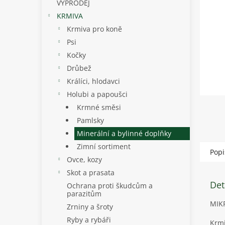
p
VÝPRODEJ
a
KRMIVA
n
Krmiva pro koně
e
Psi
l
Kočky
Drůbež
Králíci, hlodavci
Holubi a papoušci
Krmné směsi
Pamlsky
Minerální a bylinné doplňky
Zimní sortiment
Popi
Ovce, kozy
Skot a prasata
Det
Ochrana proti škudcům a
parazitům
MIK
Zrniny a šroty
Ryby a rybáři
Krmi