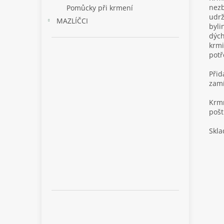
nezb
Pomůcky při krmení
udrž
MAZLÍČCI
byli
dých
krmi
potř
Přid
zam
Krmn
pošt
Skla