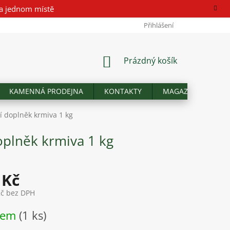
a jednom místě
Přihlášení
NÁKUPNÍ
Prázdný košík
KOŠÍK
KAMENNÁ PRODEJNA
KONTAKTY
MAGAZÍN
Hod
í doplněk krmiva 1 kg
oplněk krmiva 1 kg
 Kč
Kč bez DPH
dem
(1 ks)