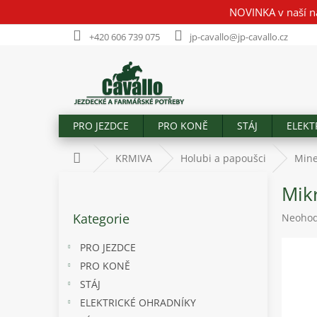
Přejít
NOVINKA v naší n
na
obsah
+420 606 739 075
jp-cavallo@jp-cavallo.cz
PRO JEZDCE
PRO KONĚ
STÁJ
ELEKT
Domů
KRMIVA
Holubi a papoušci
Mine
P
Mik
o
Přeskočit
s
Kategorie
Průměr
Neoho
kategorie
t
hodnoc
r
produk
PRO JEZDCE
a
je
PRO KONĚ
n
0,0
STÁJ
z
n
5
í
ELEKTRICKÉ OHRADNÍKY
hvězdič