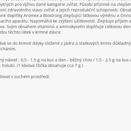
ytných pro výživu dané kategorie zvířat. Působí příznivě na zlepšen
ení zdravotního stavu zvířat a jejich reprodukční schopnosti. Obsa
nné doplňky Aromex a Biostrong zlepšující látkovou výměnu a činno
acího aparátu. Napomáhá ke zvýšení užitkovosti. Zlepšuje příjem a
va. Svým obsahem vitamínů a aminokyselin doplňuje celkovou den
ebu těchto látek v krmné dávce.
ává se do krmné dávky složené z jádra a statkových krmiv důkladn
ícháním.
ý návod : 0,5 - 1,5 g na kus a den - běžný chov / 1,5 - 2,5 g na kus 
. holubi. (1 kávová lžička obsahuje cca 7 g )
dovat v suchém prostředí.